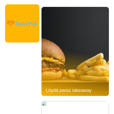
Löydä paras takeaway