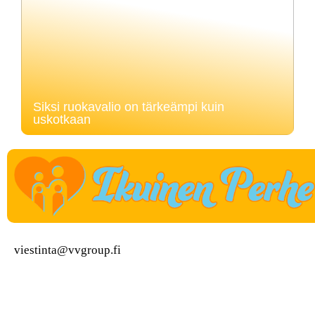
Siksi ruokavalio on tärkeämpi kuin
uskotkaan
viestinta@vvgroup.fi