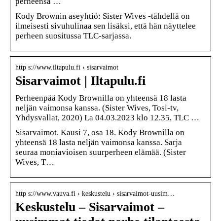
perheensä …
Kody Brownin aseyhtiö: Sister Wives -tähdellä on
ilmeisesti sivuhulinaa sen lisäksi, että hän näyttelee
perheen suositussa TLC-sarjassa.
http s://www.iltapulu.fi › sisarvaimot
Sisarvaimot | Iltapulu.fi
Perheenpää Kody Brownilla on yhteensä 18 lasta
neljän vaimonsa kanssa. (Sister Wives, Tosi-tv,
Yhdysvallat, 2020) La 04.03.2023 klo 12.35, TLC …
Sisarvaimot. Kausi 7, osa 18. Kody Brownilla on
yhteensä 18 lasta neljän vaimonsa kanssa. Sarja
seuraa moniavioisen suurperheen elämää. (Sister
Wives, T…
http s://www.vauva.fi › keskustelu › sisarvaimot-uusim…
Keskustelu – Sisarvaimot –