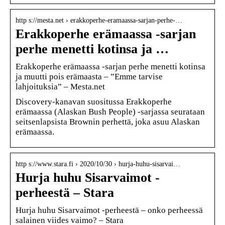
http s://mesta.net › erakkoperhe-eramaassa-sarjan-perhe-…
Erakkoperhe erämaassa -sarjan
perhe menetti kotinsa ja …
Erakkoperhe erämaassa -sarjan perhe menetti kotinsa
ja muutti pois erämaasta – ”Emme tarvise
lahjoituksia” – Mesta.net
Discovery-kanavan suositussa Erakkoperhe
erämaassa (Alaskan Bush People) -sarjassa seurataan
seitsenlapsista Brownin perhettä, joka asuu Alaskan
erämaassa.
http s://www.stara.fi › 2020/10/30 › hurja-huhu-sisarvai…
Hurja huhu Sisarvaimot -
perheestä – Stara
Hurja huhu Sisarvaimot -perheestä – onko perheessä
salainen viides vaimo? – Stara