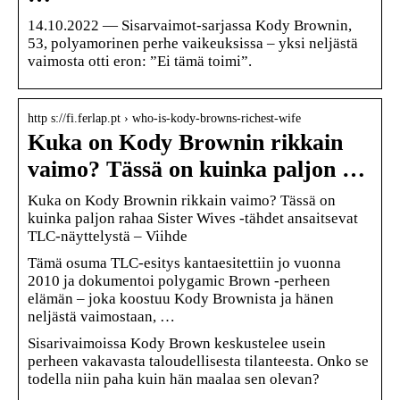
14.10.2022 — Sisarvaimot-sarjassa Kody Brownin,
53, polyamorinen perhe vaikeuksissa – yksi neljästä
vaimosta otti eron: ”Ei tämä toimi”.
http s://fi.ferlap.pt › who-is-kody-browns-richest-wife
Kuka on Kody Brownin rikkain
vaimo? Tässä on kuinka paljon …
Kuka on Kody Brownin rikkain vaimo? Tässä on
kuinka paljon rahaa Sister Wives -tähdet ansaitsevat
TLC-näyttelystä – Viihde
Tämä osuma TLC-esitys kantaesitettiin jo vuonna
2010 ja dokumentoi polygamic Brown -perheen
elämän – joka koostuu Kody Brownista ja hänen
neljästä vaimostaan, …
Sisarivaimoissa Kody Brown keskustelee usein
perheen vakavasta taloudellisesta tilanteesta. Onko se
todella niin paha kuin hän maalaa sen olevan?