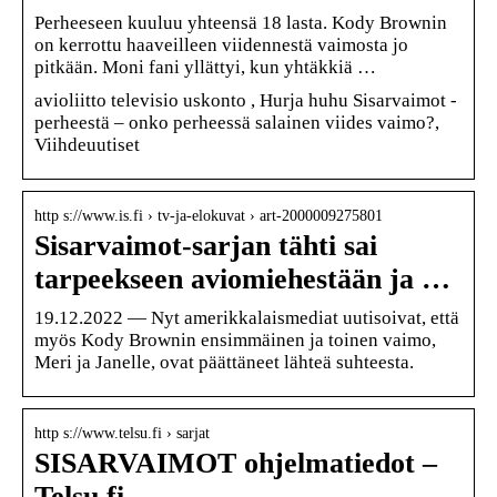
Perheeseen kuuluu yhteensä 18 lasta. Kody Brownin
on kerrottu haaveilleen viidennestä vaimosta jo
pitkään. Moni fani yllättyi, kun yhtäkkiä …
avioliitto televisio uskonto , Hurja huhu Sisarvaimot -
perheestä – onko perheessä salainen viides vaimo?,
Viihdeuutiset
http s://www.is.fi › tv-ja-elokuvat › art-2000009275801
Sisarvaimot-sarjan tähti sai
tarpeekseen aviomiehestään ja …
19.12.2022 — Nyt amerikkalaismediat uutisoivat, että
myös Kody Brownin ensimmäinen ja toinen vaimo,
Meri ja Janelle, ovat päättäneet lähteä suhteesta.
http s://www.telsu.fi › sarjat
SISARVAIMOT ohjelmatiedot –
Telsu.fi