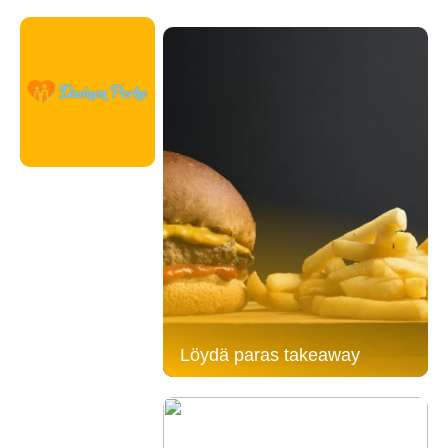
Löydä paras takeaway