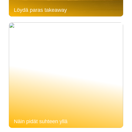
Löydä paras takeaway
Näin pidät suhteen yllä