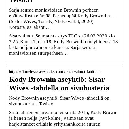
Sarja seuraa moniavioisen Brownin perheen
epätavallista elämää. Perheenpää Kody Brownilla …
(Sister Wives, Tosi-tv, Yhdysvallat, 2020).
KorostaJaaJaksot …
Sisarvaimot. Seuraava esitys TLC su 26.02.2023 klo
3.25. Kausi 7, osa 18. Kody Brownilla on yhteensä 18
lasta neljän vaimonsa kanssa. Sarja seuraa
moniavioisen suurperheen…
http s://fi.mehvaccasestudies.com › sisarvaimot-fanit-hu…
Kody Brownin aseyhtiö: Sisar
Wives -tähdellä on sivuhusteria
Kody Brownin aseyhtiö: Sisar Wives -tähdellä on
sivuhusteria – Tosi-tv
Siitä lähtien Sisarvaimot ensi-ilta 2015, Kody Brown
ja hänen neljä (nyt kolme) vaimoaan ovat
harjoittaneet erilaisia ​​yrityshankkeita suuren