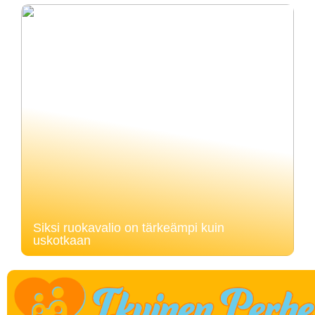
Siksi ruokavalio on tärkeämpi kuin
uskotkaan