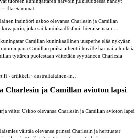
 ovat tuoreen kuningattaren harvoin julkisuudessa nähdyt
t – Ilta-Sanomat
lainen insinööri uskoo olevansa Charlesin ja Camillan
si kuvaparin, joka sai kuninkaallisfanit hieraisemaan …
 kuningatar Camillan kuninkaallinen uusperhe elää nykyään
a nuorempana Camillan poika aiheutti hoville harmaita hiuksia
llan tyttären puolestaan väitetään syyttäneen Charlesia
.fi › artikkeli › australialainen-in…
 Charlesin ja Camillan avioton lapsi
rja väite: Uskoo olevansa Charlesin ja Camillan avioton lapsi
aismies väittää olevansa prinssi Charlesin ja herttuatar