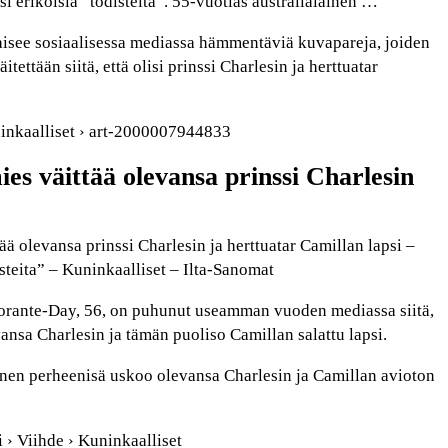
si erikoisia “todisteita”. 55-vuotias australialainen …
kaisee sosiaalisessa mediassa hämmentäviä kuvapareja, joiden
itettään siitä, että olisi prinssi Charlesin ja herttuatar
uninkaalliset › art-2000007944833
ies väittää olevansa prinssi Charlesin
ää olevansa prinssi Charlesin ja herttuatar Camillan lapsi –
isteita” – Kuninkaalliset – Ilta-Sanomat
rante-Day, 56, on puhunut useamman vuoden mediassa siitä,
nsa Charlesin ja tämän puoliso Camillan salattu lapsi.
inen perheenisä uskoo olevansa Charlesin ja Camillan avioton
fi › Viihde › Kuninkaalliset