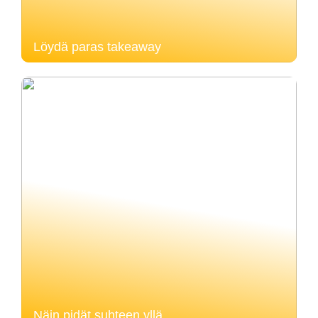
Löydä paras takeaway
Näin pidät suhteen yllä