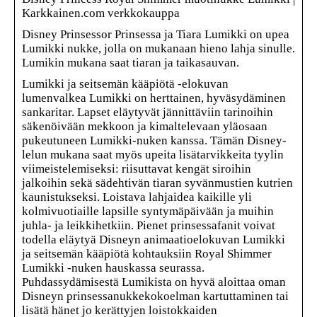
Karkkainen.com verkkokauppa
Disney Prinsessor Prinsessa ja Tiara Lumikki on upea
Lumikki nukke, jolla on mukanaan hieno lahja sinulle.
Lumikin mukana saat tiaran ja taikasauvan.
Lumikki ja seitsemän kääpiötä -elokuvan
lumenvalkea Lumikki on herttainen, hyväsydäminen
sankaritar. Lapset eläytyvät jännittäviin tarinoihin
säkenöivään mekkoon ja kimaltelevaan yläosaan
pukeutuneen Lumikki-nuken kanssa. Tämän Disney-
lelun mukana saat myös upeita lisätarvikkeita tyylin
viimeistelemiseksi: riisuttavat kengät siroihin
jalkoihin sekä sädehtivän tiaran syvänmustien kutrien
kaunistukseksi. Loistava lahjaidea kaikille yli
kolmivuotiaille lapsille syntymäpäivään ja muihin
juhla- ja leikkihetkiin. Pienet prinsessafanit voivat
todella eläytyä Disneyn animaatioelokuvan Lumikki
ja seitsemän kääpiötä kohtauksiin Royal Shimmer
Lumikki -nuken hauskassa seurassa.
Puhdassydämisestä Lumikista on hyvä aloittaa oman
Disneyn prinsessanukkekokoelman kartuttaminen tai
lisätä hänet jo kerättyjen loistokkaiden