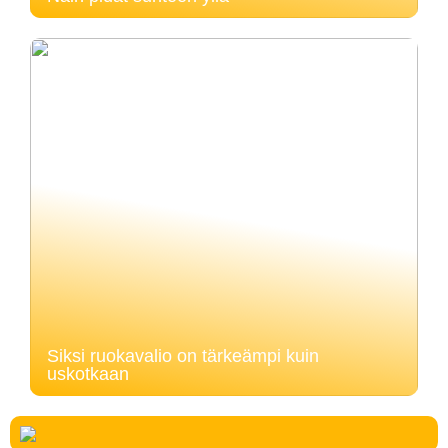
Siksi ruokavalio on tärkeämpi kuin
uskotkaan