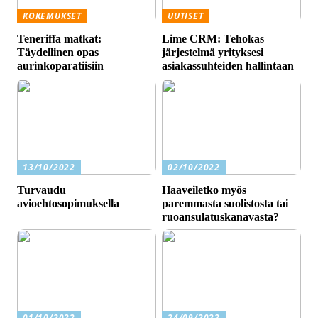
KOKEMUKSET
UUTISET
Teneriffa matkat:
Lime CRM: Tehokas
Täydellinen opas
järjestelmä yrityksesi
aurinkoparatiisiin
asiakassuhteiden hallintaan
13/10/2022
02/10/2022
Turvaudu
Haaveiletko myös
avioehtosopimuksella
paremmasta suolistosta tai
ruoansulatuskanavasta?
01/10/2022
24/09/2022