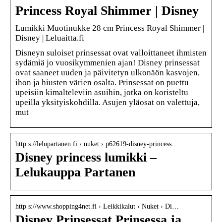
Princess Royal Shimmer | Disney
Lumikki Muotinukke 28 cm Princess Royal Shimmer |
Disney | Leluaitta.fi
Disneyn suloiset prinsessat ovat valloittaneet ihmisten
sydämiä jo vuosikymmenien ajan! Disney prinsessat
ovat saaneet uuden ja päivitetyn ulkonäön kasvojen,
ihon ja hiusten värien osalta. Prinsessat on puettu
upeisiin kimalteleviin asuihin, jotka on koristeltu
upeilla yksityiskohdilla. Asujen yläosat on valettuja,
mut
http s://lelupartanen.fi › nuket › p62619-disney-princess…
Disney princess lumikki –
Lelukauppa Partanen
http s://www.shopping4net.fi › Leikkikalut › Nuket › Di…
Disney Prinsessat Prinsessa ja