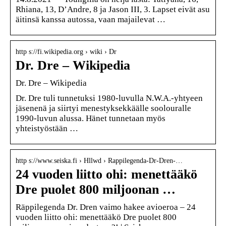
Rhiana, 13, D’Andre, 8 ja Jason III, 3. Lapset eivät asu
äitinsä kanssa autossa, vaan majailevat …
http s://fi.wikipedia.org › wiki › Dr
Dr. Dre – Wikipedia
Dr. Dre – Wikipedia
Dr. Dre tuli tunnetuksi 1980-luvulla N.W.A.-yhtyeen
jäsenenä ja siirtyi menestyksekkäälle soolouralle
1990-luvun alussa. Hänet tunnetaan myös
yhteistyöstään …
http s://www.seiska.fi › Hllwd › Rappilegenda-Dr-Dren-…
24 vuoden liitto ohi: menettääkö
Dre puolet 800 miljoonan …
Räppilegenda Dr. Dren vaimo hakee avioeroa – 24
vuoden liitto ohi: menettääkö Dre puolet 800