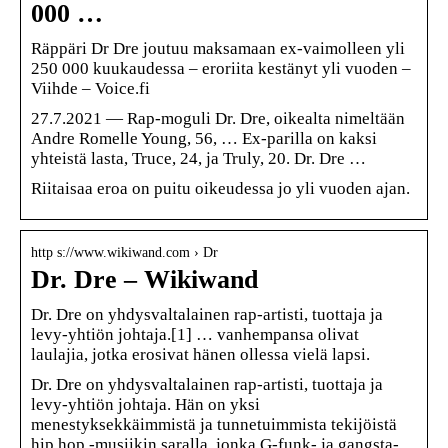
000 …
Räppäri Dr Dre joutuu maksamaan ex-vaimolleen yli
250 000 kuukaudessa – eroriita kestänyt yli vuoden –
Viihde – Voice.fi
27.7.2021 — Rap-moguli Dr. Dre, oikealta nimeltään
Andre Romelle Young, 56, … Ex-parilla on kaksi
yhteistä lasta, Truce, 24, ja Truly, 20. Dr. Dre …
Riitaisaa eroa on puitu oikeudessa jo yli vuoden ajan.
http s://www.wikiwand.com › Dr
Dr. Dre – Wikiwand
Dr. Dre on yhdysvaltalainen rap-artisti, tuottaja ja
levy-yhtiön johtaja.[1] … vanhempansa olivat
laulajia, jotka erosivat hänen ollessa vielä lapsi.
Dr. Dre on yhdysvaltalainen rap-artisti, tuottaja ja
levy-yhtiön johtaja. Hän on yksi
menestyksekkäimmistä ja tunnetuimmista tekijöistä
hip hop -musiikin saralla, jonka G-funk- ja gangsta-