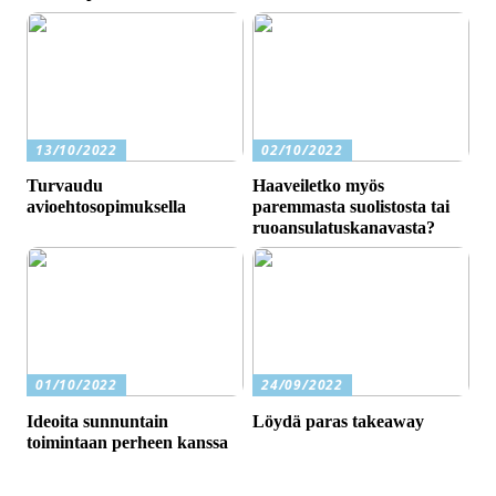
13/10/2022
02/10/2022
Turvaudu
Haaveiletko myös
avioehtosopimuksella
paremmasta suolistosta tai
ruoansulatuskanavasta?
01/10/2022
24/09/2022
Ideoita sunnuntain
Löydä paras takeaway
toimintaan perheen kanssa