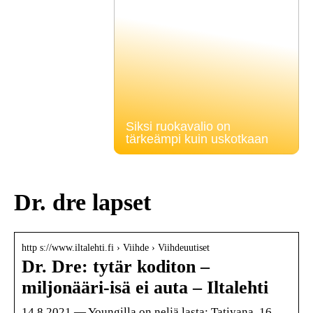
Siksi ruokavalio on
tärkeämpi kuin uskotkaan
Dr. dre lapset
http s://www.iltalehti.fi › Viihde › Viihdeuutiset
Dr. Dre: tytär koditon –
miljonääri-isä ei auta – Iltalehti
14.8.2021 — Youngilla on neljä lasta: Tatiyana, 16,