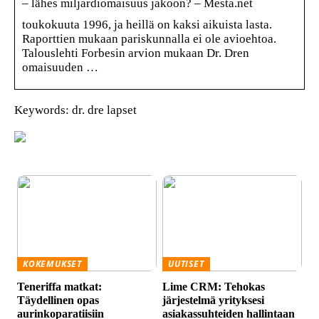
– lähes miljardiomaisuus jakoon? – Mesta.net
toukokuuta 1996, ja heillä on kaksi aikuista lasta.
Raporttien mukaan pariskunnalla ei ole avioehtoa.
Talouslehti Forbesin arvion mukaan Dr. Dren
omaisuuden …
Keywords: dr. dre lapset
KOKEMUKSET
UUTISET
Teneriffa matkat:
Lime CRM: Tehokas
Täydellinen opas
järjestelmä yrityksesi
aurinkoparatiisiin
asiakassuhteiden hallintaan