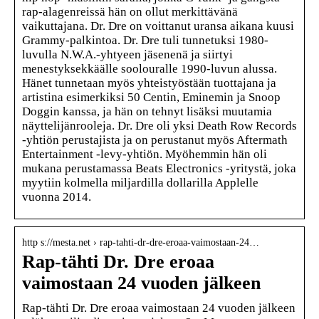
rap-alagenreissä hän on ollut merkittävänä
vaikuttajana. Dr. Dre on voittanut uransa aikana kuusi
Grammy-palkintoa. Dr. Dre tuli tunnetuksi 1980-
luvulla N.W.A.-yhtyeen jäsenenä ja siirtyi
menestyksekkäälle soolouralle 1990-luvun alussa.
Hänet tunnetaan myös yhteistyöstään tuottajana ja
artistina esimerkiksi 50 Centin, Eminemin ja Snoop
Doggin kanssa, ja hän on tehnyt lisäksi muutamia
näyttelijänrooleja. Dr. Dre oli yksi Death Row Records
-yhtiön perustajista ja on perustanut myös Aftermath
Entertainment -levy-yhtiön. Myöhemmin hän oli
mukana perustamassa Beats Electronics -yritystä, joka
myytiin kolmella miljardilla dollarilla Applelle
vuonna 2014.
http s://mesta.net › rap-tahti-dr-dre-eroaa-vaimostaan-24…
Rap-tähti Dr. Dre eroaa
vaimostaan 24 vuoden jälkeen
Rap-tähti Dr. Dre eroaa vaimostaan 24 vuoden jälkeen