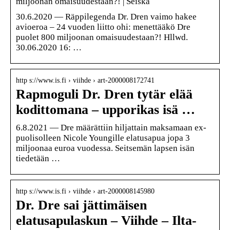
miljoonan omaisuudestaan?! | Seiska
30.6.2020 — Räppilegenda Dr. Dren vaimo hakee
avioeroa – 24 vuoden liitto ohi: menettääkö Dre
puolet 800 miljoonan omaisuudestaan?! Hllwd.
30.06.2020 16: …
http s://www.is.fi › viihde › art-2000008172741
Rapmoguli Dr. Dren tytär elää
kodittomana – upporikas isä …
6.8.2021 — Dre määrättiin hiljattain maksamaan ex-
puolisolleen Nicole Youngille elatusapua jopa 3
miljoonaa euroa vuodessa. Seitsemän lapsen isän
tiedetään …
http s://www.is.fi › viihde › art-2000008145980
Dr. Dre sai jättimäisen
elatusapulaskun – Viihde – Ilta-