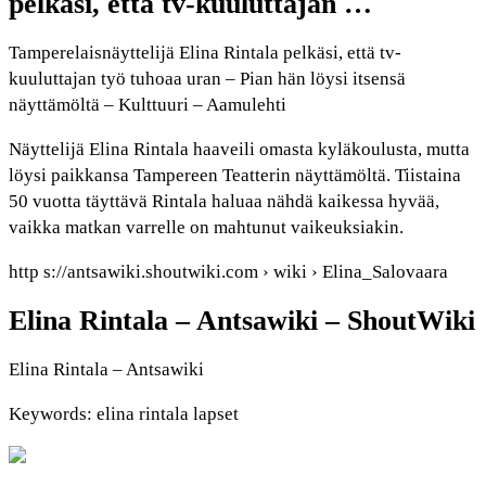
pelkäsi, että tv-kuuluttajan …
Tamperelaisnäyttelijä Elina Rintala pelkäsi, että tv-
kuuluttajan työ tuhoaa uran – Pian hän löysi itsensä
näyttämöltä – Kulttuuri – Aamulehti
Näyttelijä Elina Rintala haaveili omasta kyläkoulusta, mutta
löysi paikkansa Tampereen Teatterin näyttämöltä. Tiistaina
50 vuotta täyttävä Rintala haluaa nähdä kaikessa hyvää,
vaikka matkan varrelle on mahtunut vaikeuksiakin.
http s://antsawiki.shoutwiki.com › wiki › Elina_Salovaara
Elina Rintala – Antsawiki – ShoutWiki
Elina Rintala – Antsawiki
Keywords: elina rintala lapset