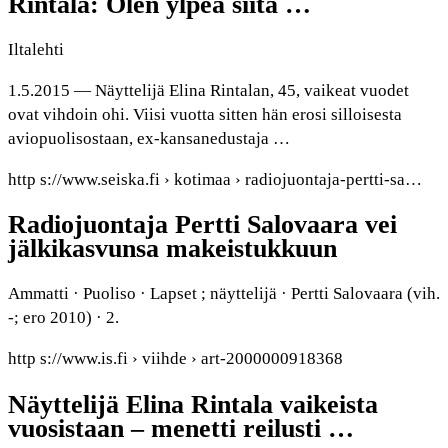
Rintala: Olen ylpeä siitä …
Iltalehti
1.5.2015 — Näyttelijä Elina Rintalan, 45, vaikeat vuodet
ovat vihdoin ohi. Viisi vuotta sitten hän erosi silloisesta
aviopuolisostaan, ex-kansanedustaja …
http s://www.seiska.fi › kotimaa › radiojuontaja-pertti-sa…
Radiojuontaja Pertti Salovaara vei
jälkikasvunsa makeistukkuun
Ammatti · Puoliso · Lapset ; näyttelijä · Pertti Salovaara (vih.
-; ero 2010) · 2.
http s://www.is.fi › viihde › art-2000000918368
Näyttelijä Elina Rintala vaikeista
vuosistaan – menetti reilusti …