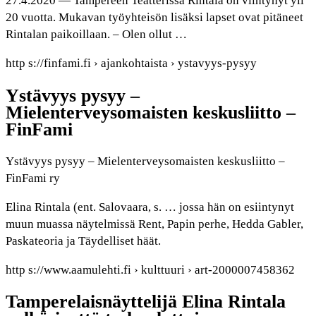
27.4.2020 — Tampereen Teatterissa Rintala on viihtynyt yli
20 vuotta. Mukavan työyhteisön lisäksi lapset ovat pitäneet
Rintalan paikoillaan. – Olen ollut …
http s://finfami.fi › ajankohtaista › ystavyys-pysyy
Ystävyys pysyy –
Mielenterveysomaisten keskusliitto –
FinFami
Ystävyys pysyy – Mielenterveysomaisten keskusliitto –
FinFami ry
Elina Rintala (ent. Salovaara, s. … jossa hän on esiintynyt
muun muassa näytelmissä Rent, Papin perhe, Hedda Gabler,
Paskateoria ja Täydelliset häät.
http s://www.aamulehti.fi › kulttuuri › art-2000007458362
Tamperelaisnäyttelijä Elina Rintala