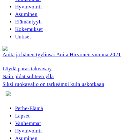
Hyvinvointi
Asuminen
Elämäntyyli
Kokemukset
Uutiset
Anita ja hänen tyylinsä: Anita Hirvonen vuonna 2021
Löydä paras takeaway
Näin pidät suhteen yllä
Siksi ruokavalio on tärkeämpi kuin uskotkaan
Perhe-Elämä
Lapset
Vanhemmat
Hyvinvointi
Asuminen