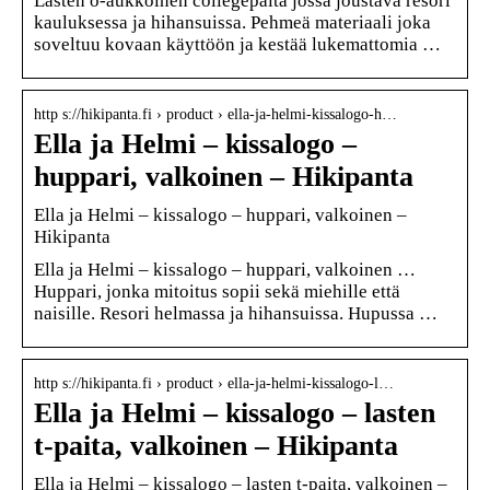
Lasten o-aukkoinen collegepaita jossa joustava resori
kauluksessa ja hihansuissa. Pehmeä materiaali joka
soveltuu kovaan käyttöön ja kestää lukemattomia …
http s://hikipanta.fi › product › ella-ja-helmi-kissalogo-h…
Ella ja Helmi – kissalogo –
huppari, valkoinen – Hikipanta
Ella ja Helmi – kissalogo – huppari, valkoinen –
Hikipanta
Ella ja Helmi – kissalogo – huppari, valkoinen …
Huppari, jonka mitoitus sopii sekä miehille että
naisille. Resori helmassa ja hihansuissa. Hupussa …
http s://hikipanta.fi › product › ella-ja-helmi-kissalogo-l…
Ella ja Helmi – kissalogo – lasten
t-paita, valkoinen – Hikipanta
Ella ja Helmi – kissalogo – lasten t-paita, valkoinen –