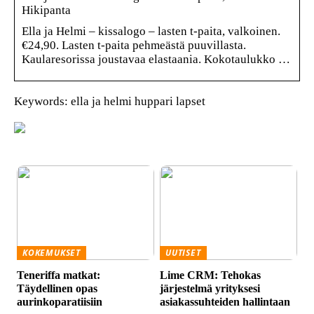
Hikipanta
Ella ja Helmi – kissalogo – lasten t-paita, valkoinen.
€24,90. Lasten t-paita pehmeästä puuvillasta.
Kaularesorissa joustavaa elastaania. Kokotaulukko …
Keywords: ella ja helmi huppari lapset
KOKEMUKSET
UUTISET
Teneriffa matkat:
Lime CRM: Tehokas
Täydellinen opas
järjestelmä yrityksesi
aurinkoparatiisiin
asiakassuhteiden hallintaan