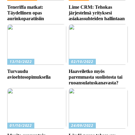
Teneriffa matkat:
Lime CRM: Tehokas
Täydellinen opas
järjestelmä yrityksesi
aurinkoparatiisiin
asiakassuhteiden hallintaan
13/10/2022
02/10/2022
Turvaudu
Haaveiletko myös
avioehtosopimuksella
paremmasta suolistosta tai
ruoansulatuskanavasta?
01/10/2022
24/09/2022