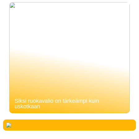
Siksi ruokavalio on tärkeämpi kuin
uskotkaan