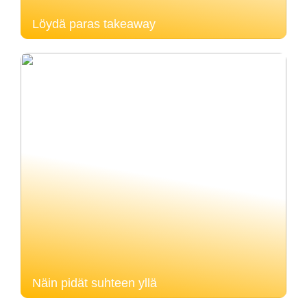
Löydä paras takeaway
Näin pidät suhteen yllä