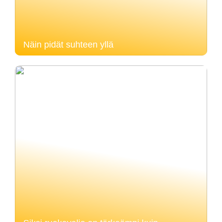
Näin pidät suhteen yllä