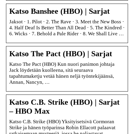
Katso Banshee (HBO) | Sarjat
Jaksot · 1. Pilot · 2. The Rave · 3. Meet the New Boss ·
4. Half Deaf Is Better Than All Dead · 5. The Kindred ·
6. Wicks · 7. Behold a Pale Rider · 8. We Shall Live …
Katso The Pact (HBO) | Sarjat
Katso The Pact (HBO) Kun nuori panimon johtaja
Jack löydetään kuolleena, sitä seuraava
tapahtumaketju vetää hänen neljä työntekijäänsä,
Annan, Nancyn, …
Katso C.B. Strike (HBO) | Sarjat
– HBO Max
Katso C.B. Strike (HBO) Yksityisetsivä Cormoran
Strike ja hänen työparinsa Robin Ellacott palaavat
ratkaisemaan mysteeriä, jossa he paljastavat …