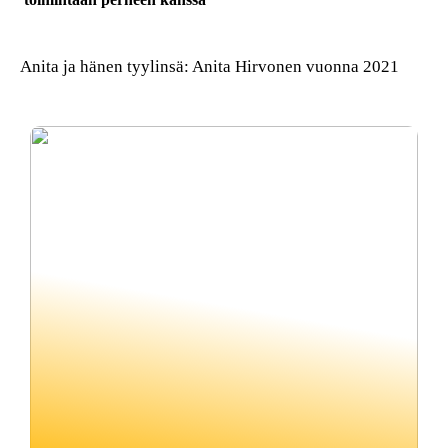
Anita ja hänen tyylinsä: Anita Hirvonen vuonna 2021