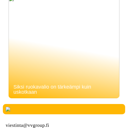
Siksi ruokavalio on tärkeämpi kuin
uskotkaan
viestinta@vvgroup.fi