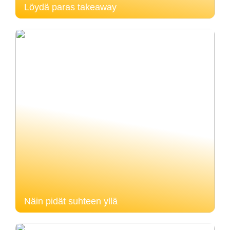
Löydä paras takeaway
Näin pidät suhteen yllä