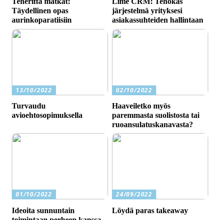
Teneriffa matkat:
Lime CRM: Tehokas
Täydellinen opas
järjestelmä yrityksesi
aurinkoparatiisiin
asiakassuhteiden hallintaan
13/10/2022
02/10/2022
Turvaudu
Haaveiletko myös
avioehtosopimuksella
paremmasta suolistosta tai
ruoansulatuskanavasta?
01/10/2022
24/09/2022
Ideoita sunnuntain
Löydä paras takeaway
toimintaan perheen kanssa