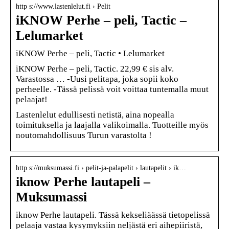
http s://www.lastenlelut.fi › Pelit
iKNOW Perhe – peli, Tactic –
Lelumarket
iKNOW Perhe – peli, Tactic • Lelumarket
iKNOW Perhe – peli, Tactic. 22,99 € sis alv.
Varastossa … -Uusi pelitapa, joka sopii koko
perheelle. -Tässä pelissä voit voittaa tuntemalla muut
pelaajat!
Lastenlelut edullisesti netistä, aina nopealla
toimituksella ja laajalla valikoimalla. Tuotteille myös
noutomahdollisuus Turun varastolta !
http s://muksumassi.fi › pelit-ja-palapelit › lautapelit › ik…
iknow Perhe lautapeli –
Muksumassi
iknow Perhe lautapeli. Tässä kekseliäässä tietopelissä
pelaaja vastaa kysymyksiin neljästä eri aihepiiristä,