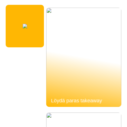
Löydä paras takeaway