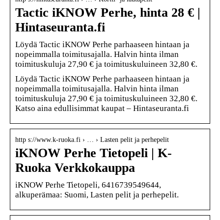
Tactic iKNOW Perhe, hinta 28 € |
Hintaseuranta.fi
Löydä Tactic iKNOW Perhe parhaaseen hintaan ja
nopeimmalla toimitusajalla. Halvin hinta ilman
toimituskuluja 27,90 € ja toimituskuluineen 32,80 €.
Löydä Tactic iKNOW Perhe parhaaseen hintaan ja
nopeimmalla toimitusajalla. Halvin hinta ilman
toimituskuluja 27,90 € ja toimituskuluineen 32,80 €.
Katso aina edullisimmat kaupat – Hintaseuranta.fi
http s://www.k-ruoka.fi › … › Lasten pelit ja perhepelit
iKNOW Perhe Tietopeli | K-
Ruoka Verkkokauppa
iKNOW Perhe Tietopeli, 6416739549644,
alkuperämaa: Suomi, Lasten pelit ja perhepelit.