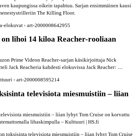
aven kaupungissa oikein tapahtuu. Sarjan ensimmäinen kausi
enestystrilleriin The Killing Floor.
v-ja-elokuvat › art-2000008642955
on lihoi 14 kiloa Reacher-rooliaan
on Prime Videon Reacher-sarjan käsikirjoittaja Nick
teli Jack Reacheria kahdesti elokuvissa Jack Reacher: …
ulttuuri › art-2000008595214
sisinta televisiota miesmuistiin – liian
televisiota miesmuistiin – liian lyhyt Tom Cruise on korvattu
ntemattomalla lihaskimpulla – Kulttuuri | HS.fi
 toksisinta televisiota miesmuistiin – liian lyhyt Tom Cruise