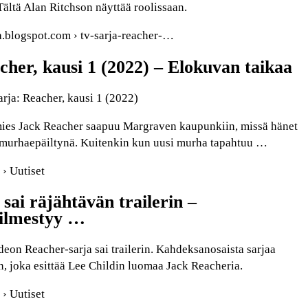
ältä Alan Ritchson näyttää roolissaan.
a.blogspot.com › tv-sarja-reacher-…
cher, kausi 1 (2022) – Elokuvan taikaa
rja: Reacher, kausi 1 (2022)
ies Jack Reacher saapuu Margraven kaupunkiin, missä hänet
 murhaepäiltynä. Kuitenkin kun uusi murha tapahtuu …
 › Uutiset
sai räjähtävän trailerin –
 ilmestyy …
eon Reacher-sarja sai trailerin. Kahdeksanosaista sarjaa
n, joka esittää Lee Childin luomaa Jack Reacheria.
 › Uutiset