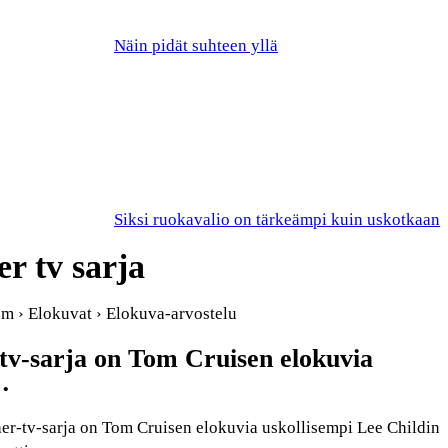
Näin pidät suhteen yllä
Siksi ruokavalio on tärkeämpi kuin uskotkaan
r tv sarja
om › Elokuvat › Elokuva-arvostelu
tv-sarja on Tom Cruisen elokuvia
…
her-tv-sarja on Tom Cruisen elokuvia uskollisempi Lee Childin