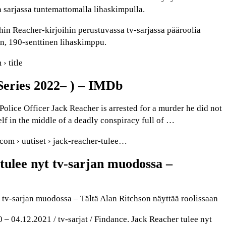
a sarjassa tuntemattomalla lihaskimpulla.
in Reacher-kirjoihin perustuvassa tv-sarjassa pääroolia
on, 190-senttinen lihaskimppu.
› title
eries 2022– ) – IMDb
Police Officer Jack Reacher is arrested for a murder he did not
lf in the middle of a deadly conspiracy full of …
com › uutiset › jack-reacher-tulee…
tulee nyt tv-sarjan muodossa –
 tv-sarjan muodossa – Tältä Alan Ritchson näyttää roolissaan
– 04.12.2021 / tv-sarjat / Findance. Jack Reacher tulee nyt