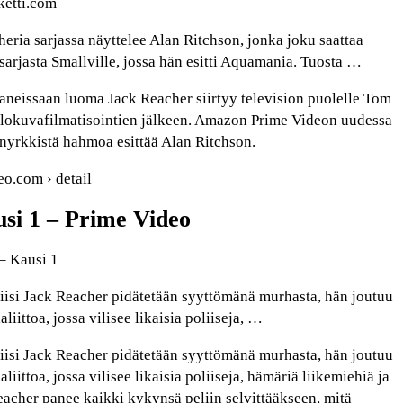
ketti.com
ria sarjassa näyttelee Alan Ritchson, jonka joku saattaa
arjasta Smallville, jossa hän esitti Aquamania. Tuosta …
aneissaan luoma Jack Reacher siirtyy television puolelle Tom
elokuvafilmatisointien jälkeen. Amazon Prime Videon uudessa
nyrkkistä hahmoa esittää Alan Ritchson.
eo.com › detail
si 1 – Prime Video
– Kausi 1
liisi Jack Reacher pidätetään syyttömänä murhasta, hän joutuu
aliittoa, jossa vilisee likaisia poliiseja, …
liisi Jack Reacher pidätetään syyttömänä murhasta, hän joutuu
aliittoa, jossa vilisee likaisia poliiseja, hämäriä liikemiehiä ja
Reacher panee kaikki kykynsä peliin selvittääkseen, mitä