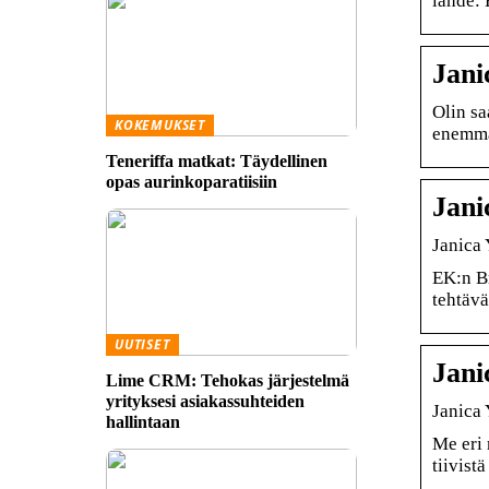
lähde: 
Jani
Olin sa
KOKEMUKSET
enemmä
Teneriffa matkat: Täydellinen
opas aurinkoparatiisiin
Jani
Janica 
EK:n Br
tehtävä
UUTISET
Jani
Lime CRM: Tehokas järjestelmä
yrityksesi asiakassuhteiden
Janica 
hallintaan
Me eri 
tiivist