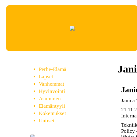
Jani
Perhe-Elämä
Lapset
Vanhemmat
Jani
Hyvinvointi
Asuminen
Janica 
Elämäntyyli
21.11.2
Kokemukset
Interna
Uutiset
Tekniik
Policy 