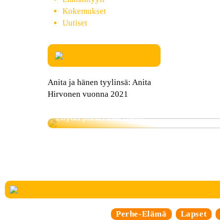
Kokemukset
Uutiset
Anita ja hänen tyylinsä: Anita
Hirvonen vuonna 2021
Löydä paras takeaway
Perhe-Elämä
Lapset