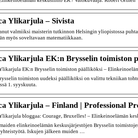
Elinkeinoelämän keskusliitto EK / Valokuvaaja: Robert Örthén
ca Ylikarjula – Sivista
anut valmiiksi maisterin tutkinnon Helsingin yliopistossa puht
n myös soveltavaan matematiikkaan.
ca Ylikarjula EK:n Brysselin toimiston p
Ylikarjula EK:n Brysselin toimiston päälliköksi – Elinkeinoelä
ysselin toimiston uudeksi päälliköksi on valittu tekniikan tohto
ssä 1. syyskuuta.
ca Ylikarjula – Finland | Professional Pr
Ylikarjula bloggaa: Courage, Bruxelles! – Elinkeinoelämän kesk
maiden elinkeinoelämän keskusjärjestöjen Brysselin toimistoj
ä yhteistyötä. Iskujen jälkeen muiden …