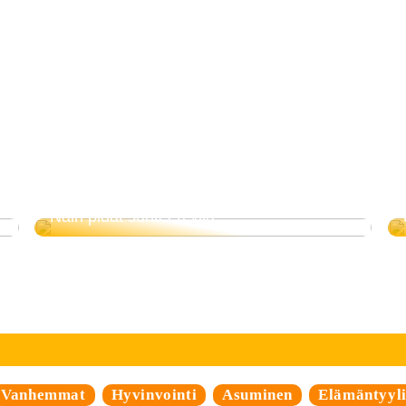
Näin pidät suhteen yllä
Vanhemmat
Hyvinvointi
Asuminen
Elämäntyyl