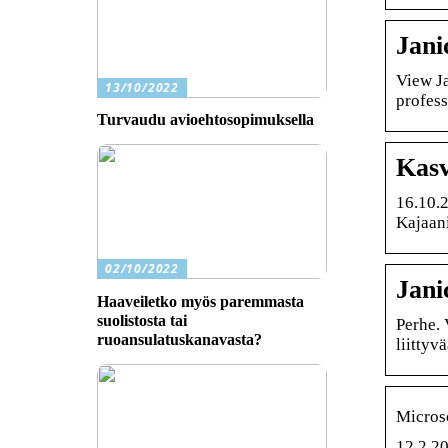
Jani
View Ja
13/10/2022
profess
Turvaudu avioehtosopimuksella
Kasv
16.10.
Kajaani
02/10/2022
Jani
Haaveiletko myös paremmasta
suolistosta tai
Perhe. 
ruoansulatuskanavasta?
liittyv
Micros
12.2.20