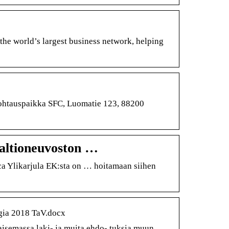
 the world’s largest business network, helping
htauspaikka SFC, Luomatie 123, 88200
Valtioneuvoston …
ica Ylikarjula EK:sta on … hoitamaan siihen
gia 2018 TaV.docx
kaisemassa laki- ja muita ehdo- tuksia muun