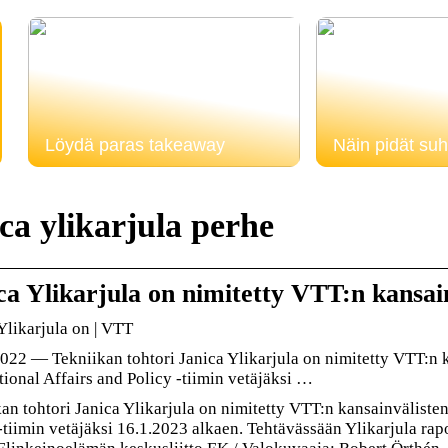
Löydä paras takeaway
Näin pidät suh
ca ylikarjula perhe
ca Ylikarjula on nimitetty VTT:n kansai
Ylikarjula on | VTT
022 — Tekniikan tohtori Janica Ylikarjula on nimitetty VTT:n k
tional Affairs and Policy -tiimin vetäjäksi …
an tohtori Janica Ylikarjula on nimitetty VTT:n kansainvälisten 
-tiimin vetäjäksi 16.1.2023 alkaen. Tehtävässään Ylikarjula rap