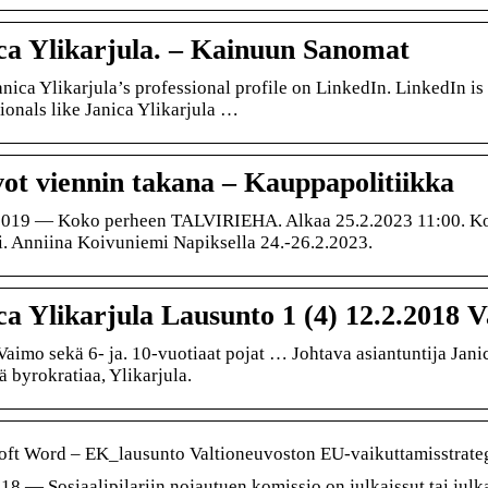
ca Ylikarjula. – Kainuun Sanomat
nica Ylikarjula’s professional profile on LinkedIn. LinkedIn is
ionals like Janica Ylikarjula …
ot viennin takana – Kauppapolitiikka
2019 — Koko perheen TALVIRIEHA. Alkaa 25.2.2023 11:00. Ko
. Anniina Koivuniemi Napiksella 24.-26.2.2023.
ca Ylikarjula Lausunto 1 (4) 12.2.2018 
Vaimo sekä 6- ja. 10-vuotiaat pojat … Johtava asiantuntija Jan
ää byrokratiaa, Ylikarjula.
oft Word – EK_lausunto Valtioneuvoston EU-vaikuttamisstrate
18 — Sosiaalipilariin nojautuen komissio on julkaissut tai jul