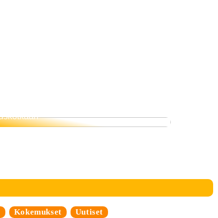
Siksi ruokavalio on tärkeämpi kuin
uskotkaan
i
Kokemukset
Uutiset