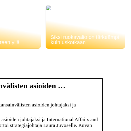
Siksi ruokavalio on tärkeämpi
teen yllä
kuin uskotkaan
nvälisten asioiden …
ansainvälisten asioiden johtajaksi ja
asioiden johtajaksi ja International Affairs and
ortoi strategiajohtaja Laura Juvoselle. Kuvan