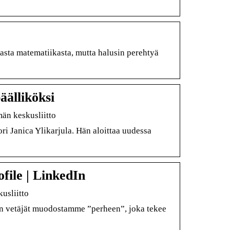
aasta matematiikasta, mutta halusin perehtyä
äälliköksi
män keskusliitto
ri Janica Ylikarjula. Hän aloittaa uudessa
ofile | LinkedIn
usliitto
en vetäjät muodostamme ”perheen”, joka tekee