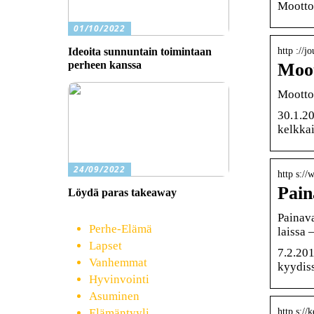
Moottor
01/10/2022
http ://
Ideoita sunnuntain toimintaan
perheen kanssa
Moot
Moottor
30.1.20
kelkkai
24/09/2022
http s://
Pain
Löydä paras takeaway
Painava
Perhe-Elämä
laissa 
Lapset
7.2.201
Vanhemmat
kyydis
Hyvinvointi
Asuminen
Elämäntyyli
http s://