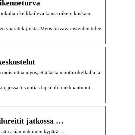
iikenneturva
 onkohan kelkkaileva kansa oikein koskaan
en vaaratekijöistä. Myös turvavarusteiden tulee
keskustelut
 muistuttaa myös, että lasta moottorikelkalla tai
ta, jossa 5-vuotias lapsi oli loukkaantunut
lureitit jatkossa …
äässään asianmukainen kypärä. …