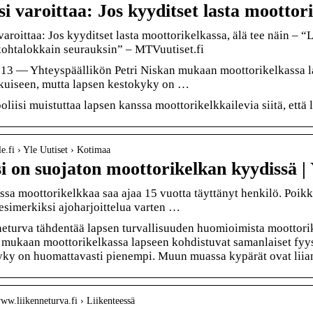
isi varoittaa: Jos kyyditset lasta moottor
 varoittaa: Jos kyyditset lasta moottorikelkassa, älä tee näin – 
kohtalokkain seurauksin” – MTVuutiset.fi
13 — Yhteyspäällikön Petri Niskan mukaan moottorikelkassa la
ikuiseen, mutta lapsen kestokyky on …
oliisi muistuttaa lapsen kanssa moottorikelkkailevia siitä, että 
yle.fi › Yle Uutiset › Kotimaa
i on suojaton moottorikelkan kyydissä | 
sa moottorikelkkaa saa ajaa 15 vuotta täyttänyt henkilö. Poik
esimerkiksi ajoharjoittelua varten …
eturva tähdentää lapsen turvallisuuden huomioimista moottori
mukaan moottorikelkassa lapseen kohdistuvat samanlaiset fyys
ky on huomattavasti pienempi. Muun muassa kypärät ovat liian
www.liikenneturva.fi › Liikenteessä