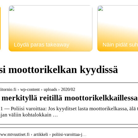
Löydä paras takeaway
Näin pidät suh
i moottorikelkan kyydissä
ylitornio.fi › wp-content › uploads › 2020/02
 merkityllä reitillä moottorikelkkaillessa
1 — Poliisi varoittaa: Jos kyyditset lasta moottorikelkassa, älä
ajan väliin kohtalokkain …
www.mtvuutiset.fi › artikkeli › poliisi-varoittaa-j…