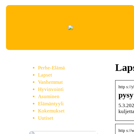
Laps
Perhe-Elämä
Lapset
Vanhemmat
http s://
Hyvinvointi
pysy
Asuminen
Elämäntyyli
5.3.202
Kokemukset
kuljett
Uutiset
http s://