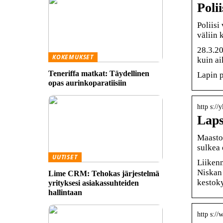
Poli
Poliisi
väliin 
28.3.20
KOKEMUKSET
kuin a
Teneriffa matkat: Täydellinen
Lapin p
opas aurinkoparatiisiin
http s://
Laps
Maastos
sulkea 
UUTISET
Liikenn
Niskan 
Lime CRM: Tehokas järjestelmä
kestoky
yrityksesi asiakassuhteiden
hallintaan
http s://