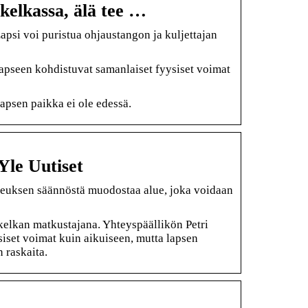
ikelkassa, älä tee …
“Lapsi voi puristua ohjaustangon ja kuljettajan
pseen kohdistuvat samanlaiset fyysiset voimat
lapsen paikka ei ole edessä.
Yle Uutiset
keuksen säännöstä muodostaa alue, joka voidaan
kelkan matkustajana. Yhteyspäällikön Petri
iset voimat kuin aikuiseen, mutta lapsen
 raskaita.