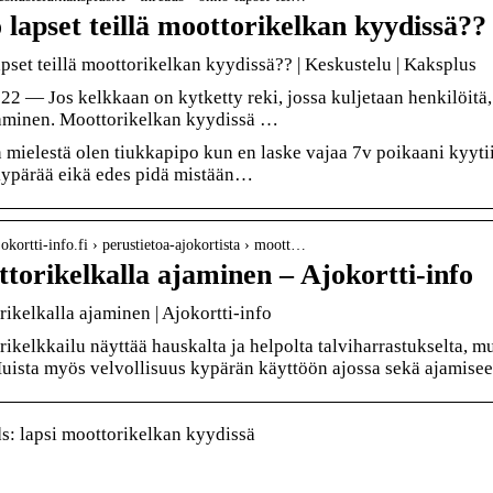
 lapset teillä moottorikelkan kyydissä??
pset teillä moottorikelkan kyydissä?? | Keskustelu | Kaksplus
22 — Jos kelkkaan on kytketty reki, jossa kuljetaan henkilöitä,
taminen. Moottorikelkan kyydissä …
 mielestä olen tiukkapipo kun en laske vajaa 7v poikaani kyyti
kypärää eikä edes pidä mistään…
ajokortti-info.fi › perustietoa-ajokortista › moott…
torikelkalla ajaminen – Ajokortti-info
ikelkalla ajaminen | Ajokortti-info
ikelkkailu näyttää hauskalta ja helpolta talviharrastukselta, mut
uista myös velvollisuus kypärän käyttöön ajossa sekä ajamiseen
: lapsi moottorikelkan kyydissä