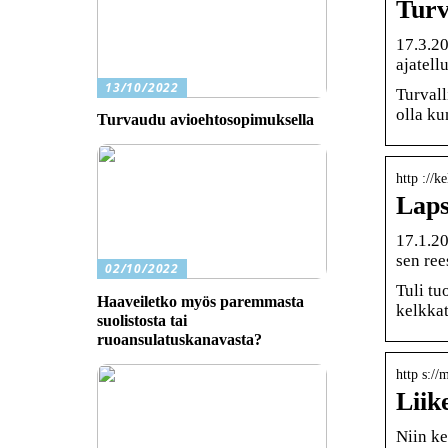
Turv
17.3.20
ajatell
13/10/2022
Turvall
olla ku
Turvaudu avioehtosopimuksella
http ://k
Laps
17.1.20
sen ree
02/10/2022
Tuli tu
Haaveiletko myös paremmasta
kelkka
suolistosta tai
ruoansulatuskanavasta?
http s://
Liik
Niin ke