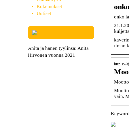
onko
Kokemukset
Uutiset
onko la
21.1.20
kuljet
kaverin
ilman 
Anita ja hänen tyylinsä: Anita
Hirvonen vuonna 2021
http s://
Moot
Moottor
Moottor
vain. M
Keywords