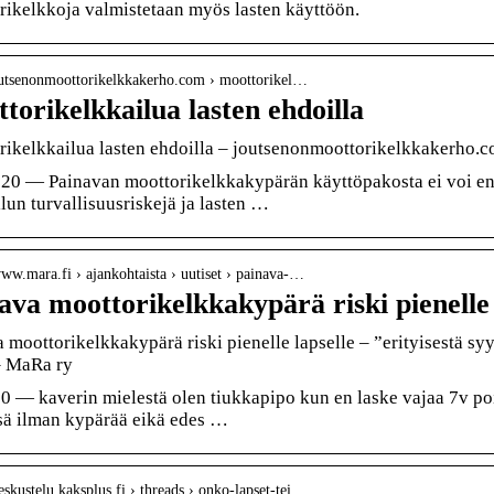
ikelkkoja valmistetaan myös lasten käyttöön.
joutsenonmoottorikelkkakerho.com › moottorikel…
torikelkkailua lasten ehdoilla
ikelkkailua lasten ehdoilla – joutsenonmoottorikelkkakerho.
20 — Painavan moottorikelkkakypärän käyttöpakosta ei voi enä
lun turvallisuusriskejä ja lasten …
www.mara.fi › ajankohtaista › uutiset › painava-…
ava moottorikelkkakypärä riski pienelle
 moottorikelkkakypärä riski pienelle lapselle – ”erityisestä s
– MaRa ry
0 — kaverin mielestä olen tiukkapipo kun en laske vajaa 7v poi
sä ilman kypärää eikä edes …
keskustelu.kaksplus.fi › threads › onko-lapset-tei…