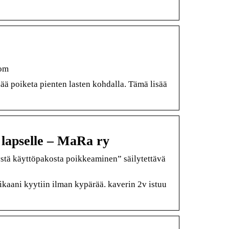
com
ä poiketa pienten lasten kohdalla. Tämä lisää
 lapselle – MaRa ry
yystä käyttöpakosta poikkeaminen” säilytettävä
kaani kyytiin ilman kypärää. kaverin 2v istuu