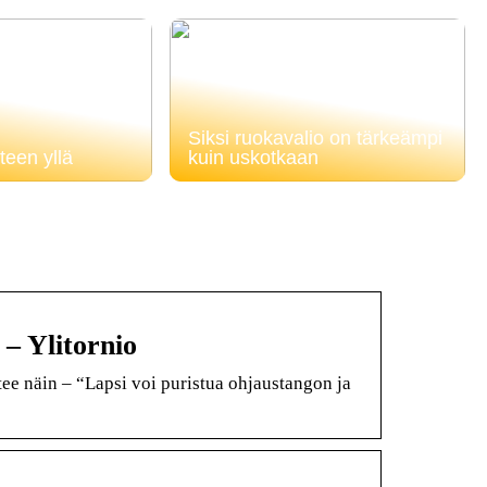
Siksi ruokavalio on tärkeämpi
teen yllä
kuin uskotkaan
 – Ylitornio
 tee näin – “Lapsi voi puristua ohjaustangon ja