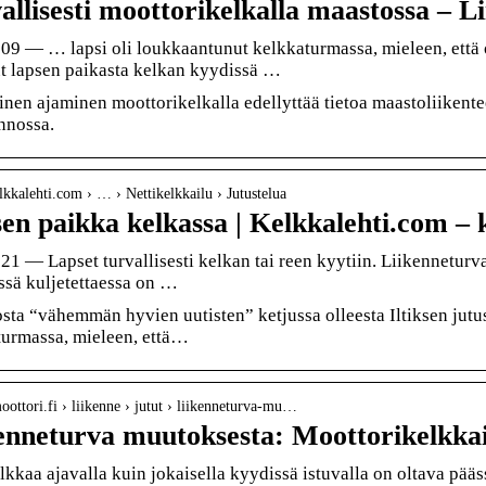
allisesti moottorikelkalla maastossa – L
09 — … lapsi oli loukkaantunut kelkkaturmassa, mieleen, että
ut lapsen paikasta kelkan kyydissä …
inen ajaminen moottorikelkalla edellyttää tietoa maastoliikente
nnossa.
elkkalehti.com › … › Nettikelkkailu › Jutustelua
en paikka kelkassa | Kelkkalehti.com – 
21 — Lapset turvallisesti kelkan tai reen kyytiin. Liikenneturva
ssä kuljetettaessa on …
osta “vähemmän hyvien uutisten” ketjussa olleesta Iltiksen jutus
turmassa, mieleen, että…
moottori.fi › liikenne › jutut › liikenneturva-mu…
enneturva muutoksesta: Moottorikelkkai
lkkaa ajavalla kuin jokaisella kyydissä istuvalla on oltava p