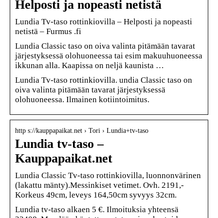
Helposti ja nopeasti netistä
Lundia Tv-taso rottinkiovilla – Helposti ja nopeasti
netistä – Furmus .fi
Lundia Classic taso on oiva valinta pitämään tavarat
järjestyksessä olohuoneessa tai esim makuuhuoneessa
ikkunan alla. Kaapissa on neljä kaunista …
Lundia Tv-taso rottinkiovilla. undia Classic taso on
oiva valinta pitämään tavarat järjestyksessä
olohuoneessa. Ilmainen kotiintoimitus.
http s://kauppapaikat.net › Tori › Lundia+tv-taso
Lundia tv-taso –
Kauppapaikat.net
Lundia Classic Tv-taso rottinkiovilla, luonnonvärinen
(lakattu mänty).Messinkiset vetimet. Ovh. 2191,-
Korkeus 49cm, leveys 164,50cm syvyys 32cm.
Lundia tv-taso alkaen 5 €. Ilmoituksia yhteensä