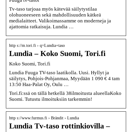
Fuuga tv-tasot
Tv-taso tarjoaa myös kätevää säilytystilaa
olohuoneeseen sekä mahdollisuuden kätkeä
medialaitteet. Valikoimassamme on moderneja ja
ajattomia ratkaisuja. Lundia …
http s://m.tori.fi › q=Lundia+taso
Lundia – Koko Suomi, Tori.fi
Koko Suomi, Tori.fi
Lundia Fuuga TV-taso laatikolla. Uusi. Hyllyt ja
säilytys, Pohjois-Pohjanmaa, Myydään 1 090 € 4 tam
13:50 Haa-Palat Oy, Oulu …
Tori.fi:ssä on tällä hetkellä 38ilmoitusta alueellaKoko
Suomi. Tutustu ilmoituksiin tarkemmin!
http s://www.furmus.fi › Brändit › Lundia
Lundia Tv-taso rottinkiovilla –