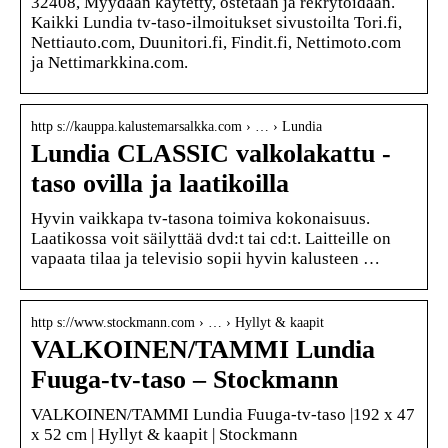
32408, Myydään käytetty, ostetaan ja rekrytoidaan.
Kaikki Lundia tv-taso-ilmoitukset sivustoilta Tori.fi,
Nettiauto.com, Duunitori.fi, Findit.fi, Nettimoto.com
ja Nettimarkkina.com.
http s://kauppa.kalustemarsalkka.com › … › Lundia
Lundia CLASSIC valkolakattu -
taso ovilla ja laatikoilla
Hyvin vaikkapa tv-tasona toimiva kokonaisuus.
Laatikossa voit säilyttää dvd:t tai cd:t. Laitteille on
vapaata tilaa ja televisio sopii hyvin kalusteen …
http s://www.stockmann.com › … › Hyllyt & kaapit
VALKOINEN/TAMMI Lundia
Fuuga-tv-taso – Stockmann
VALKOINEN/TAMMI Lundia Fuuga-tv-taso |192 x 47
x 52 cm | Hyllyt & kaapit | Stockmann