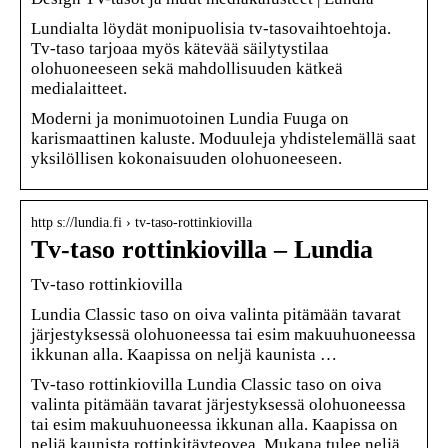
Lundialta löydät monipuolisia tv-tasovaihtoehtoja.
Tv-taso tarjoaa myös kätevää säilytystilaa
olohuoneeseen sekä mahdollisuuden kätkeä
medialaitteet.
Moderni ja monimuotoinen Lundia Fuuga on
karismaattinen kaluste. Moduuleja yhdistelemällä saat
yksilöllisen kokonaisuuden olohuoneeseen.
http s://lundia.fi › tv-taso-rottinkiovilla
Tv-taso rottinkiovilla – Lundia
Tv-taso rottinkiovilla
Lundia Classic taso on oiva valinta pitämään tavarat
järjestyksessä olohuoneessa tai esim makuuhuoneessa
ikkunan alla. Kaapissa on neljä kaunista …
Tv-taso rottinkiovilla Lundia Classic taso on oiva
valinta pitämään tavarat järjestyksessä olohuoneessa
tai esim makuuhuoneessa ikkunan alla. Kaapissa on
neljä kaunista rottinkitäyteovea. Mukana tulee neljä