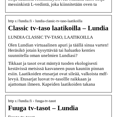
messinkistä L-vedintä, joka kiinnitetään oven ta
http s://lundia.fi › lundia-classic-tv-taso-laatikoilla
Classic tv-taso laatikoilla – Lundia
LUNDIA CLASSIC TV-TASO, LAATIKOILLA
Olen Lundian virtuaalinen apuri ja täällä sinua varten!
Heräsikö jotain kysyttävää tai haluatko kenties
suunnitella oman unelmien Lundiasi?
Tikkaat ja tasot ovat mäntyä tuoden ekologisesti
kestävissä metsissä kasvaneen puun kauniin pinnan
esiin. Laatikoiden etusarjat ovat sileää, valkoista mdf-
levyä. Etusarjat luovat tv-tasollle raikkaan ja
ajattoman ilmeen. Kapeiden laatikoiden takana
http s://lundia.fi › fuuga-tv-tasot
Fuuga tv-tasot – Lundia