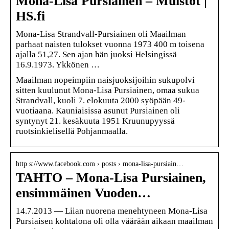
Mona-Lisa Pursiainen – Muistot |
HS.fi
Mona-Lisa Strandvall-Pursiainen oli Maailman
parhaat naisten tulokset vuonna 1973 400 m toisena
ajalla 51,27. Sen ajan hän juoksi Helsingissä
16.9.1973. Ykkönen …
Maailman nopeimpiin naisjuoksijoihin sukupolvi
sitten kuulunut Mona-Lisa Pursiainen, omaa sukua
Strandvall, kuoli 7. elokuuta 2000 syöpään 49-
vuotiaana. Kauniaisissa asunut Pursiainen oli
syntynyt 21. kesäkuuta 1951 Kruunupyyssä
ruotsinkielisellä Pohjanmaalla.
http s://www.facebook.com › posts › mona-lisa-pursiain…
TAHTO – Mona-Lisa Pursiainen,
ensimmäinen Vuoden…
14.7.2013 — Liian nuorena menehtyneen Mona-Lisa
Pursiaisen kohtalona oli olla väärään aikaan maailman