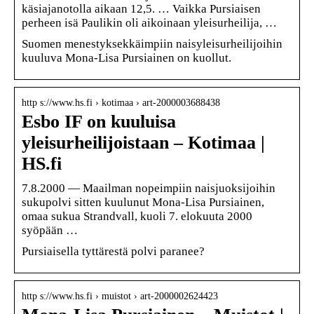
käsiajanotolla aikaan 12,5. … Vaikka Pursiaisen
perheen isä Paulikin oli aikoinaan yleisurheilija, …
Suomen menestyksekkäimpiin naisyleisurheilijoihin
kuuluva Mona-Lisa Pursiainen on kuollut.
http s://www.hs.fi › kotimaa › art-2000003688438
Esbo IF on kuuluisa
yleisurheilijoistaan – Kotimaa |
HS.fi
7.8.2000 — Maailman nopeimpiin naisjuoksijoihin
sukupolvi sitten kuulunut Mona-Lisa Pursiainen,
omaa sukua Strandvall, kuoli 7. elokuuta 2000
syöpään …
Pursiaisella tyttärestä polvi paranee?
http s://www.hs.fi › muistot › art-2000002624423