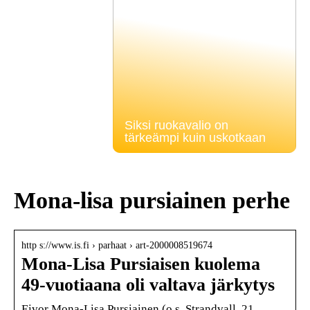
Siksi ruokavalio on
tärkeämpi kuin uskotkaan
Mona-lisa pursiainen perhe
http s://www.is.fi › parhaat › art-2000008519674
Mona-Lisa Pursiaisen kuolema
49-vuotiaana oli valtava järkytys
Eivor Mona-Lisa Pursiainen (o.s. Strandvall, 21.