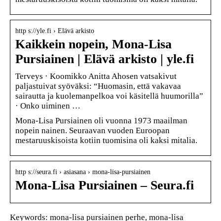
http s://yle.fi › Elävä arkisto
Kaikkein nopein, Mona-Lisa
Pursiainen | Elävä arkisto | yle.fi
Terveys · Koomikko Anitta Ahosen vatsakivut
paljastuivat syöväksi: “Huomasin, että vakavaa
sairautta ja kuolemanpelkoa voi käsitellä huumorilla”
· Onko uiminen …
Mona-Lisa Pursiainen oli vuonna 1973 maailman
nopein nainen. Seuraavan vuoden Euroopan
mestaruuskisoista kotiin tuomisina oli kaksi mitalia.
http s://seura.fi › asiasana › mona-lisa-pursiainen
Mona-Lisa Pursiainen – Seura.fi
Keywords: mona-lisa pursiainen perhe, mona-lisa