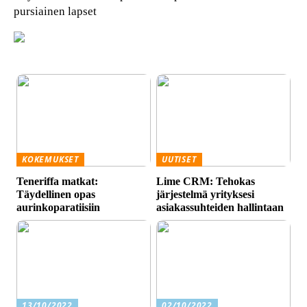
pursiainen lapset
KOKEMUKSET
UUTISET
Teneriffa matkat:
Lime CRM: Tehokas
Täydellinen opas
järjestelmä yrityksesi
aurinkoparatiisiin
asiakassuhteiden hallintaan
13/10/2022
02/10/2022