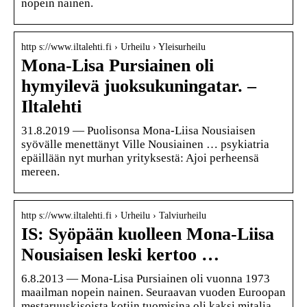
nopein nainen.
http s://www.iltalehti.fi › Urheilu › Yleisurheilu
Mona-Lisa Pursiainen oli
hymyilevä juoksukuningatar. –
Iltalehti
31.8.2019 — Puolisonsa Mona-Liisa Nousiaisen
syövälle menettänyt Ville Nousiainen … psykiatria
epäillään nyt murhan yrityksestä: Ajoi perheensä
mereen.
http s://www.iltalehti.fi › Urheilu › Talviurheilu
IS: Syöpään kuolleen Mona-Liisa
Nousiaisen leski kertoo …
6.8.2013 — Mona-Lisa Pursiainen oli vuonna 1973
maailman nopein nainen. Seuraavan vuoden Euroopan
mestaruuskisoista kotiin tuomisina oli kaksi mitalia.