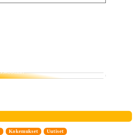
Siksi ruokavalio on tärkeämpi kuin
uskotkaan
i
Kokemukset
Uutiset