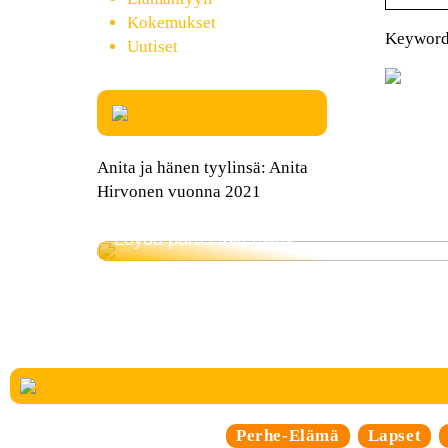
Kokemukset
Keywords
Uutiset
Anita ja hänen tyylinsä: Anita
Hirvonen vuonna 2021
Löydä paras takeaway
Perhe-Elämä
Lapset