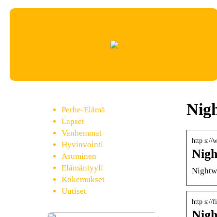
Nig
Perhe-Elämä
Lapset
Vanhemmat
http s:/
Hyvinvointi
Nigh
Asuminen
Elämäntyyli
Nightwi
Kokemukset
Uutiset
http s://
Nigh