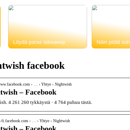
Löydä paras takeaway
Näin pidät suh
htwish facebook
/www.facebook.com › … › Yhtye › Nightwish
twish – Facebook
sh. 4 261 260 tykkäystä · 4 764 puhuu tästä.
fi-fi.facebook.com › … › Yhtye › Nightwish
twish – Facebook