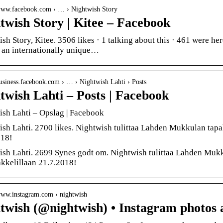
/www.facebook.com › … › Nightwish Story
twish Story | Kitee – Facebook
sh Story, Kitee. 3506 likes · 1 talking about this · 461 were he
 an internationally unique…
business.facebook.com › … › Nightwish Lahti › Posts
twish Lahti – Posts | Facebook
sh Lahti – Opslag | Facebook
sh Lahti. 2700 likes. Nightwish tulittaa Lahden Mukkulan tapa
018!
sh Lahti. 2699 Synes godt om. Nightwish tulittaa Lahden Muk
kkelillaan 21.7.2018!
/www.instagram.com › nightwish
twish (@nightwish) • Instagram photos 