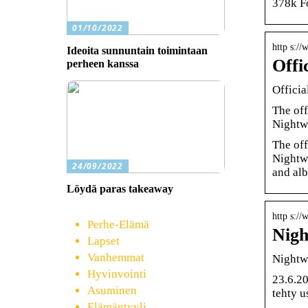
378k Fo
01/10/2022
http s:/
Ideoita sunnuntain toimintaan
Offi
perheen kanssa
Offici
The off
Nightwi
The off
Nightwi
24/09/2022
and alb
Löydä paras takeaway
http s:/
Perhe-Elämä
Nigh
Lapset
Vanhemmat
Nightw
Hyvinvointi
23.6.20
Asuminen
tehty u
Elämäntyyli