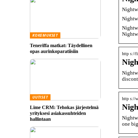
Nightw
Nightwi
Nightwi
Nightw
KOKEMUKSET
Teneriffa matkat: Täydellinen
opas aurinkoparatiisiin
http s://
Nigh
Nightwi
discont
UUTISET
http s:/
Nigh
Lime CRM: Tehokas järjestelmä
yrityksesi asiakassuhteiden
Nightwi
hallintaan
one big