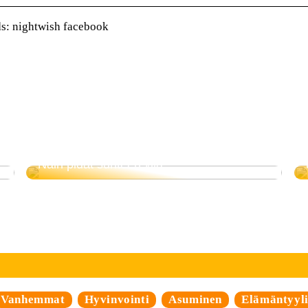
: nightwish facebook
Näin pidät suhteen yllä
Vanhemmat
Hyvinvointi
Asuminen
Elämäntyyl