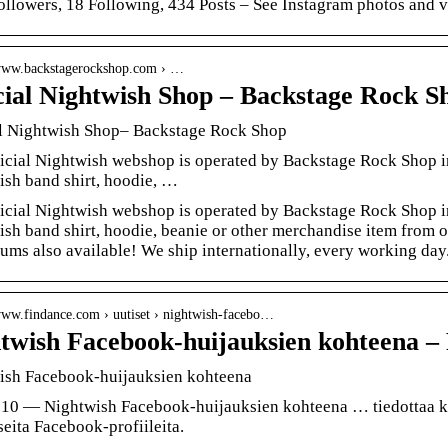
llowers, 18 Following, 434 Posts – See Instagram photos and
/www.backstagerockshop.com › …
cial Nightwish Shop – Backstage Rock S
al Nightwish Shop– Backstage Rock Shop
icial Nightwish webshop is operated by Backstage Rock Shop in
sh band shirt, hoodie, …
icial Nightwish webshop is operated by Backstage Rock Shop in
sh band shirt, hoodie, beanie or other merchandise item from 
ums also available! We ship internationally, every working day
/www.findance.com › uutiset › nightwish-facebo…
twish Facebook-huijauksien kohteena –
ish Facebook-huijauksien kohteena
10 — Nightwish Facebook-huijauksien kohteena … tiedottaa kot
seita Facebook-profiileita.