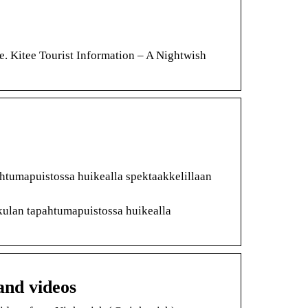
re. Kitee Tourist Information – A Nightwish
htumapuistossa huikealla spektaakkelillaan
kulan tapahtumapuistossa huikealla
and videos