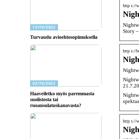
http s:/
Nigh
Nightwi
13/10/2022
Story –
Turvaudu avioehtosopimuksella
http s://
Nigh
Nightwi
Nightwi
02/10/2022
21.7.2
Haaveiletko myös paremmasta
Nightwi
suolistosta tai
spektaa
ruoansulatuskanavasta?
http s:/
Nigh