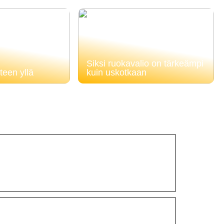
Siksi ruokavalio on tärkeämpi
teen yllä
kuin uskotkaan