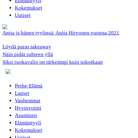
Elämäntyyli
Kokemukset
Uutiset
Anita ja hänen tyylinsä: Anita Hirvonen vuonna 2021
Löydä paras takeaway
Näin pidät suhteen yllä
Siksi ruokavalio on tärkeämpi kuin uskotkaan
Perhe-Elämä
Lapset
Vanhemmat
Hyvinvointi
Asuminen
Elämäntyyli
Kokemukset
Uutiset