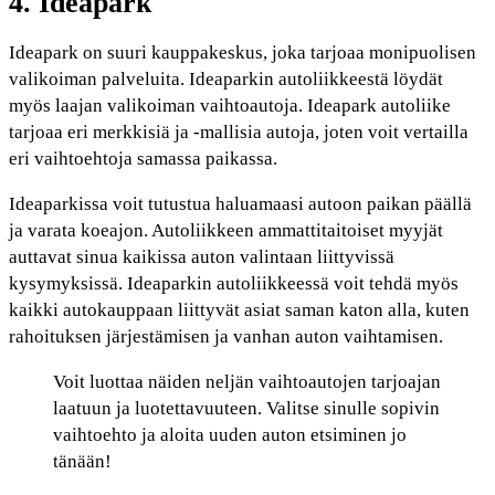
4. Ideapark
Ideapark on suuri kauppakeskus, joka tarjoaa monipuolisen
valikoiman palveluita. Ideaparkin autoliikkeestä löydät
myös laajan valikoiman vaihtoautoja. Ideapark autoliike
tarjoaa eri merkkisiä ja -mallisia autoja, joten voit vertailla
eri vaihtoehtoja samassa paikassa.
Ideaparkissa voit tutustua haluamaasi autoon paikan päällä
ja varata koeajon. Autoliikkeen ammattitaitoiset myyjät
auttavat sinua kaikissa auton valintaan liittyvissä
kysymyksissä. Ideaparkin autoliikkeessä voit tehdä myös
kaikki autokauppaan liittyvät asiat saman katon alla, kuten
rahoituksen järjestämisen ja vanhan auton vaihtamisen.
Voit luottaa näiden neljän vaihtoautojen tarjoajan
laatuun ja luotettavuuteen. Valitse sinulle sopivin
vaihtoehto ja aloita uuden auton etsiminen jo
tänään!