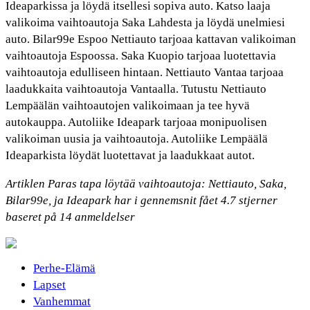
Ideaparkissa ja löydä itsellesi sopiva auto. Katso laaja
valikoima vaihtoautoja Saka Lahdesta ja löydä unelmiesi
auto. Bilar99e Espoo Nettiauto tarjoaa kattavan valikoiman
vaihtoautoja Espoossa. Saka Kuopio tarjoaa luotettavia
vaihtoautoja edulliseen hintaan. Nettiauto Vantaa tarjoaa
laadukkaita vaihtoautoja Vantaalla. Tutustu Nettiauto
Lempäälän vaihtoautojen valikoimaan ja tee hyvä
autokauppa. Autoliike Ideapark tarjoaa monipuolisen
valikoiman uusia ja vaihtoautoja. Autoliike Lempäälä
Ideaparkista löydät luotettavat ja laadukkaat autot.
Artiklen Paras tapa löytää vaihtoautoja: Nettiauto, Saka,
Bilar99e, ja Ideapark har i gennemsnit fået
4.7
stjerner
baseret på
14
anmeldelser
Perhe-Elämä
Lapset
Vanhemmat