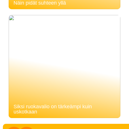
Näin pidät suhteen yllä
Siksi ruokavalio on tärkeämpi kuin
uskotkaan