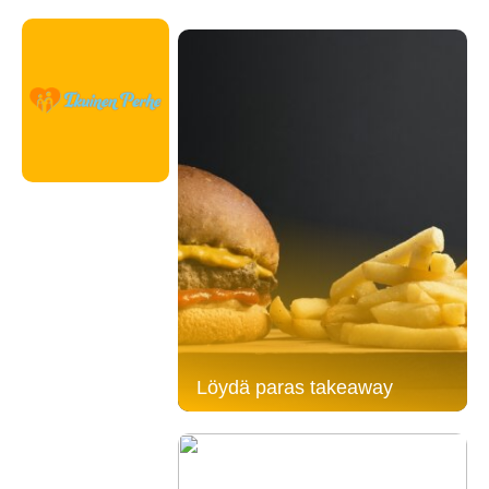
Löydä paras takeaway