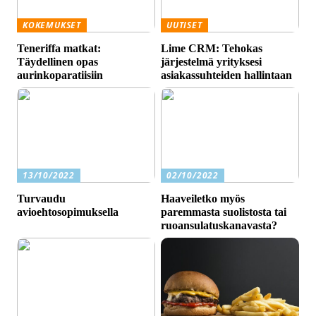
KOKEMUKSET
UUTISET
Teneriffa matkat:
Lime CRM: Tehokas
Täydellinen opas
järjestelmä yrityksesi
aurinkoparatiisiin
asiakassuhteiden hallintaan
13/10/2022
02/10/2022
Turvaudu
Haaveiletko myös
avioehtosopimuksella
paremmasta suolistosta tai
ruoansulatuskanavasta?