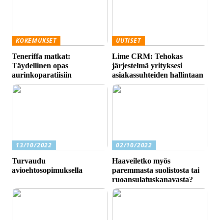
KOKEMUKSET
UUTISET
Teneriffa matkat:
Lime CRM: Tehokas
Täydellinen opas
järjestelmä yrityksesi
aurinkoparatiisiin
asiakassuhteiden hallintaan
13/10/2022
02/10/2022
Turvaudu
Haaveiletko myös
avioehtosopimuksella
paremmasta suolistosta tai
ruoansulatuskanavasta?