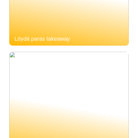
Löydä paras takeaway