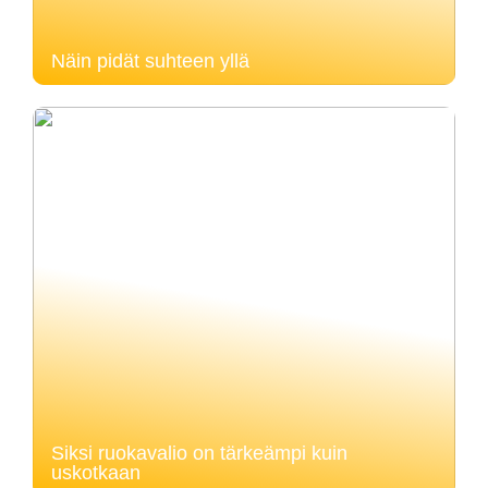
Näin pidät suhteen yllä
Siksi ruokavalio on tärkeämpi kuin
uskotkaan