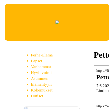
Pett
Perhe-Elämä
Lapset
Vanhemmat
http s://
Hyvinvointi
Pett
Asuminen
Elämäntyyli
7.6.202
Kokemukset
Lindbo
Uutiset
http s://