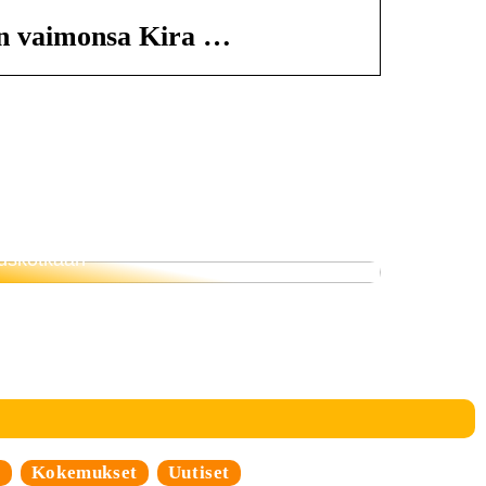
in vaimonsa Kira …
Siksi ruokavalio on tärkeämpi kuin
uskotkaan
i
Kokemukset
Uutiset