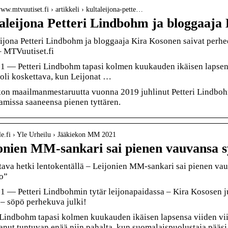
www.mtvuutiset.fi › artikkeli › kultaleijona-pette…
aleijona Petteri Lindbohm ja bloggaaj
ijona Petteri Lindbohm ja bloggaaja Kira Kosonen saivat perhe
– MTVuutiset.fi
21 — Petteri Lindbohm tapasi kolmen kuukauden ikäisen lapse
oli koskettava, kun Leijonat …
kon maailmanmestaruutta vuonna 2019 juhlinut Petteri Lindboh
amissa saaneensa pienen tyttären.
yle.fi › Yle Urheilu › Jääkiekon MM 2021
onien MM-sankari sai pienen vauvansa sy
ava hetki lentokentällä – Leijonien MM-sankari sai pienen vauv
o”
1 — Petteri Lindbohmin tytär leijonapaidassa – Kira Kososen 
– söpö perhekuva julki!
 Lindbohm tapasi kolmen kuukauden ikäisen lapsensa viiden vii
anut tuntuvan enää niin pahalta, kun suomalaispuolustaja pääsi