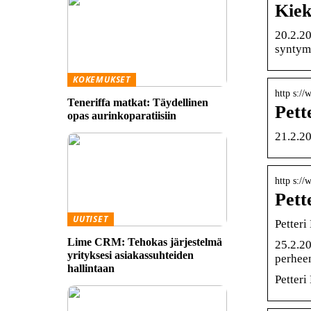
Kiek
20.2.20
syntymä
KOKEMUKSET
http s://
Teneriffa matkat: Täydellinen
Pett
opas aurinkoparatiisiin
21.2.20
http s://
Pett
UUTISET
Petteri
Lime CRM: Tehokas järjestelmä
25.2.20
yrityksesi asiakassuhteiden
perheen
hallintaan
Petteri