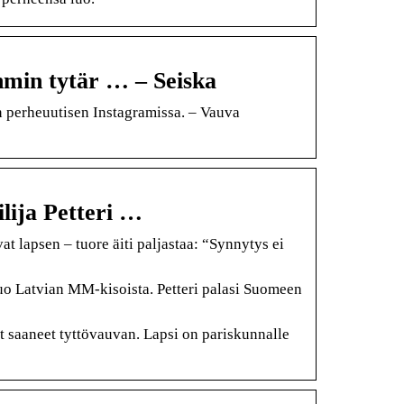
hmin tytär … – Seiska
n perheuutisen Instagramissa. – Vauva
lija Petteri …
 lapsen – tuore äiti paljastaa: “Synnytys ei
uo Latvian MM-kisoista. Petteri palasi Suomeen
 saaneet tyttövauvan. Lapsi on pariskunnalle