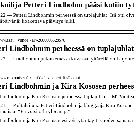
koilija Petteri Lindbohm pääsi kotiin tyt
22 — Petteri Lindbohmin perheessä on tuplajuhlat! Isä otti ol
päivänä: koskettava päivitys julki.
www.is.fi › viihde › art-2000008628570
eri Lindbohmin perheessä on tuplajuhlat
22 — Lindbohmin julkaisemassa kuvassa tyttärellä on Leijonien 
www.mtvuutiset.fi › artikkeli › petteri-lindbohmi…
eri Lindbohmin ja Kira Kososen perhees
 Lindbohmin ja Kira Kososen perheessä tuplajuhlat – MTVuutise
21 — Kultaleijona Petteri Lindbohm ja bloggaaja Kira Kosonen 
 naisia: “En voisi olla ylpeämpi”.
 Lindbohmin ja Kira Kososen esikoistytär täytti vuoden samana