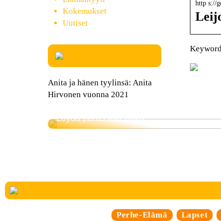
http s://
Kokemukset
Leij
Uutiset
Keywords
Anita ja hänen tyylinsä: Anita
Hirvonen vuonna 2021
Löydä paras takeaway
Perhe-Elämä
Lapset