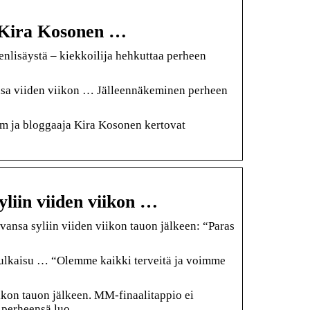
a Kira Kosonen …
enlisäystä – kiekkoilija hehkuttaa perheen
nsa viiden viikon … Jälleennäkeminen perheen
m ja bloggaaja Kira Kosonen kertovat
liin viiden viikon …
ansa syliin viiden viikon tauon jälkeen: “Paras
julkaisu … “Olemme kaikki terveitä ja voimme
kon tauon jälkeen. MM-finaalitappio ei
 perheensä luo.