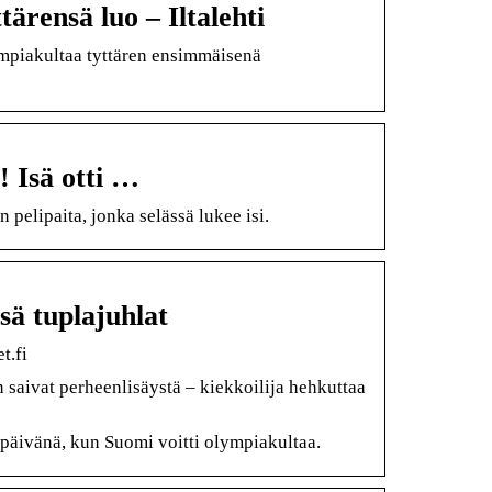
tärensä luo – Iltalehti
ympiakultaa tyttären ensimmäisenä
! Isä otti …
pelipaita, jonka selässä lukee isi.
sä tuplajuhlat
t.fi
saivat perheenlisäystä – kiekkoilija hehkuttaa
 päivänä, kun Suomi voitti olympiakultaa.