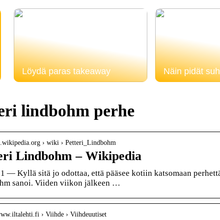
Löydä paras takeaway
Näin pidät suh
eri lindbohm perhe
fi.wikipedia.org › wiki › Petteri_Lindbohm
eri Lindbohm – Wikipedia
1 — Kyllä sitä jo odottaa, että pääsee kotiin katsomaan perhettä 
hm sanoi. Viiden viikon jälkeen …
www.iltalehti.fi › Viihde › Viihdeuutiset