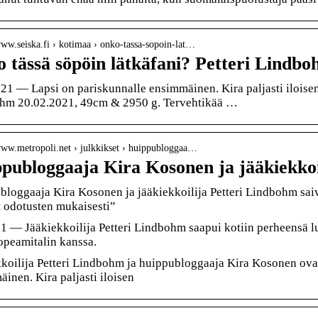
www.seiska.fi › kotimaa › onko-tassa-sopoin-lat…
 tässä söpöin lätkäfani? Petteri Lindbo
21 — Lapsi on pariskunnalle ensimmäinen. Kira paljasti iloise
hm 20.02.2021, 49cm & 2950 g. Tervehtikää …
/www.metropoli.net › julkkikset › huippubloggaa…
publoggaaja Kira Kosonen ja jääkiekkoi
loggaaja Kira Kosonen ja jääkiekkoilija Petteri Lindbohm saivat
 odotusten mukaisesti”
1 — Jääkiekkoilija Petteri Lindbohm saapui kotiin perheensä l
opeamitalin kanssa.
koilija Petteri Lindbohm ja huippubloggaaja Kira Kosonen ovat
inen. Kira paljasti iloisen