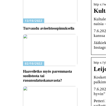
http s://
Kult
Kultale
13/10/2022
naisia 
Turvaudu avioehtosopimuksella
7.6.20
kanssa 
Jääkie
Instagr
http s://
02/10/2022
Leij
Haaveiletko myös paremmasta
suolistosta tai
Koskett
ruoansulatuskanavasta?
palkint
7.6.202
hyvin” 
Petteri
vaikutt