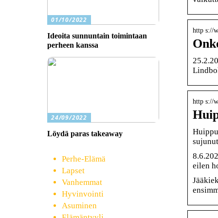
01/10/2022
http s://
Ideoita sunnuntain toimintaan
Onko
perheen kanssa
25.2.20
Lindbo
http s:/
Huip
24/09/2022
Huippub
Löydä paras takeaway
sujunut
8.6.202
Perhe-Elämä
eilen h
Lapset
Jääkiek
Vanhemmat
ensimmä
Hyvinvointi
Asuminen
Elämäntyyli