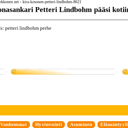
gekkonen.net › kira-kosonen-petteri-lindbohm-8621
onasankari Petteri Lindbohm pääsi koti
: petteri lindbohm perhe
Näin pidät suhteen yllä
Vanhemmat
Hyvinvointi
Asuminen
Elämäntyyl