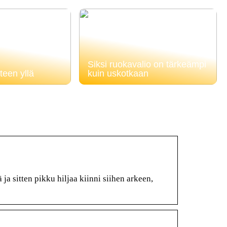
Siksi ruokavalio on tärkeämpi
teen yllä
kuin uskotkaan
ja sitten pikku hiljaa kiinni siihen arkeen,