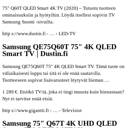
75″ Q60T QLED Smart 4K TV (2020) – Tutustu tuotteen
ominaisuuksiin ja hyötyihin. Löydä itsellesi sopivin TV
Samsung Suomi -sivuilta.
http s://www.dustin.fi › … › LED-TV
Samsung QE75Q60T 75″ 4K QLED
Smart TV | Dustin.fi
Samsung QE75Q60T 75″ 4K QLED Smart TV. Tämä tuote on
väliaikaisesti loppu tai sitä ei ole enää saatavilla.
Tuotteeseen sopivat lisävarusteet löytyvät hieman …
1 289 €. Etsitkö TV:tä, joka ei tingi muusta kuin hinnastaan?
Nyt ei tarvitse enää etsiä.
http s://www.gigantti.fi › … › Televisiot
Samsung 75″ Q67T 4K UHD QLED