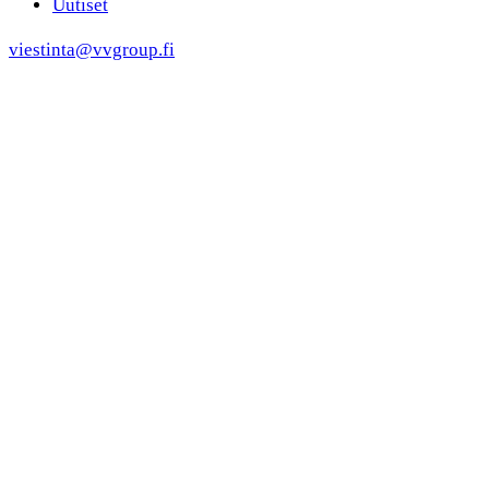
Uutiset
viestinta@vvgroup.fi