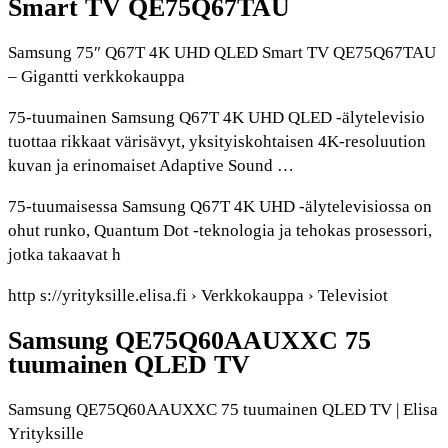
Smart TV QE75Q67TAU
Samsung 75″ Q67T 4K UHD QLED Smart TV QE75Q67TAU
– Gigantti verkkokauppa
75-tuumainen Samsung Q67T 4K UHD QLED -älytelevisio
tuottaa rikkaat värisävyt, yksityiskohtaisen 4K-resoluution
kuvan ja erinomaiset Adaptive Sound …
75-tuumaisessa Samsung Q67T 4K UHD -älytelevisiossa on
ohut runko, Quantum Dot -teknologia ja tehokas prosessori,
jotka takaavat h
http s://yrityksille.elisa.fi › Verkkokauppa › Televisiot
Samsung QE75Q60AAUXXC 75
tuumainen QLED TV
Samsung QE75Q60AAUXXC 75 tuumainen QLED TV | Elisa
Yrityksille