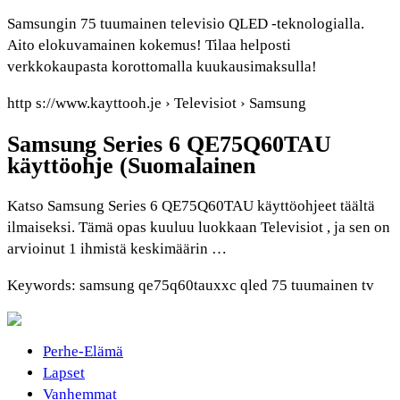
Samsungin 75 tuumainen televisio QLED -teknologialla.
Aito elokuvamainen kokemus! Tilaa helposti
verkkokaupasta korottomalla kuukausimaksulla!
http s://www.kayttooh.je › Televisiot › Samsung
Samsung Series 6 QE75Q60TAU
käyttöohje (Suomalainen
Katso Samsung Series 6 QE75Q60TAU käyttöohjeet täältä
ilmaiseksi. Tämä opas kuuluu luokkaan Televisiot , ja sen on
arvioinut 1 ihmistä keskimäärin …
Keywords: samsung qe75q60tauxxc qled 75 tuumainen tv
Perhe-Elämä
Lapset
Vanhemmat