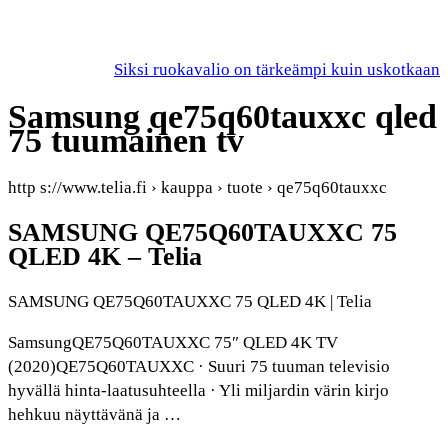
Siksi ruokavalio on tärkeämpi kuin uskotkaan
Samsung qe75q60tauxxc qled
75 tuumainen tv
http s://www.telia.fi › kauppa › tuote › qe75q60tauxxc
SAMSUNG QE75Q60TAUXXC 75
QLED 4K – Telia
SAMSUNG QE75Q60TAUXXC 75 QLED 4K | Telia
SamsungQE75Q60TAUXXC 75″ QLED 4K TV
(2020)QE75Q60TAUXXC · Suuri 75 tuuman televisio
hyvällä hinta-laatusuhteella · Yli miljardin värin kirjo
hehkuu näyttävänä ja …