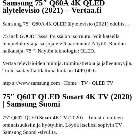
Samsung 75″ Q60A 4K QLED
älytelevisio (2021) – Vertaa.fi
Samsung 75″ Q60A 4K QLED älytelevisio (2021) edullis…
75 inch GOOD Tässä TV:ssä on iso ruutu. Voit katsella
lempielokuvia ja sarjoja vielä paremmin! Näyttö. Ruudun
halkaisija: 75 “. Näytön teknologia: QLED.
Vertaa televisioiden hintoja, toimitustietoja ja jälleenmyyjiä.
Tuote saatavilla tilattuna hintaan 1499,00 €.
http s://www.samsung.com › Home › TV › QLED TV
75″ Q60T QLED Smart 4K TV (2020)
| Samsung Suomi
75″ Q60T QLED Smart 4K TV (2020) – Tutustu tuotteen
ominaisuuksiin ja hyötyihin. Löydä itsellesi sopivin TV
Samsung Suomi -sivuilta.