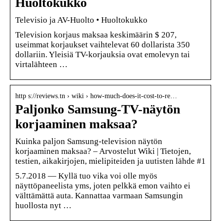
Huoltokukko
Televisio ja AV-Huolto • Huoltokukko
Television korjaus maksaa keskimäärin $ 207,
useimmat korjaukset vaihtelevat 60 dollarista 350
dollariin. Yleisiä TV-korjauksia ovat emolevyn tai
virtalähteen …
http s://reviews.tn › wiki › how-much-does-it-cost-to-re…
Paljonko Samsung-TV-näytön
korjaaminen maksaa?
Kuinka paljon Samsung-television näytön
korjaaminen maksaa? – Arvostelut Wiki | Tietojen,
testien, aikakirjojen, mielipiteiden ja uutisten lähde #1
5.7.2018 — Kyllä tuo vika voi olle myös
näyttöpaneelista yms, joten pelkkä emon vaihto ei
välttämättä auta. Kannattaa varmaan Samsungin
huollosta nyt …