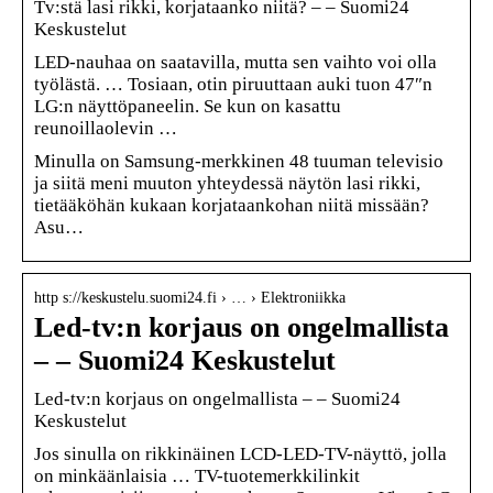
Tv:stä lasi rikki, korjataanko niitä? – – Suomi24
Keskustelut
LED-nauhaa on saatavilla, mutta sen vaihto voi olla
työlästä. … Tosiaan, otin piruuttaan auki tuon 47″n
LG:n näyttöpaneelin. Se kun on kasattu
reunoillaolevin …
Minulla on Samsung-merkkinen 48 tuuman televisio
ja siitä meni muuton yhteydessä näytön lasi rikki,
tietääköhän kukaan korjataankohan niitä missään?
Asu…
http s://keskustelu.suomi24.fi › … › Elektroniikka
Led-tv:n korjaus on ongelmallista
– – Suomi24 Keskustelut
Led-tv:n korjaus on ongelmallista – – Suomi24
Keskustelut
Jos sinulla on rikkinäinen LCD-LED-TV-näyttö, jolla
on minkäänlaisia … TV-tuotemerkkilinkit