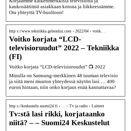
Korjaamme kaikenmerkkisiä televisioita ja
kaukosäätimiä asiakkaan kotona ja liikkeessämme.
Ota yhteyttä TV-huoltoon!
http s://www.tekniikka.gelsonluz.com › 2022/04 › voitk…
Voitko korjata “LCD-
televisioruudut” 2022 – Tekniikka
(FI)
Voitko korjata “LCD-televisioruudut” 📺 2022
Minulla on Samsung-merkkinen 48 tuuman televisio
ja siitä meni muuton yhteydessä näytön lasi … 400
euron hintaan, niin onko korjaus enää kannattavaa?
http s://keskustelu.suomi24.fi › … › Tv ja radio › Laitteet
Tv:stä lasi rikki, korjataanko
niitä? – – Suomi24 Keskustelut