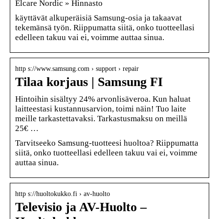
Elcare Nordic » Hinnasto
käyttävät alkuperäisiä Samsung-osia ja takaavat
tekemänsä työn. Riippumatta siitä, onko tuotteellasi
edelleen takuu vai ei, voimme auttaa sinua.
http s://www.samsung.com › support › repair
Tilaa korjaus | Samsung FI
Hintoihin sisältyy 24% arvonlisäveroa. Kun haluat
laitteestasi kustannusarvion, toimi näin! Tuo laite
meille tarkastettavaksi. Tarkastusmaksu on meillä
25€ …
Tarvitseeko Samsung-tuotteesi huoltoa? Riippumatta
siitä, onko tuotteellasi edelleen takuu vai ei, voimme
auttaa sinua.
http s://huoltokukko.fi › av-huolto
Televisio ja AV-Huolto –