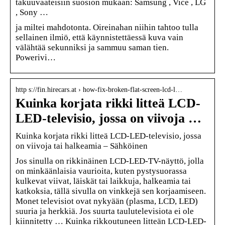
takuuvaateisiin suosion mukaan: Samsung , Vice , LG
, Sony …
ja miltei mahdotonta. Oireinahan niihin tahtoo tulla
sellainen ilmiö, että käynnistettäessä kuva vain
välähtää sekunniksi ja sammuu saman tien.
Powerivi…
http s://fin.hirecars.at › how-fix-broken-flat-screen-lcd-l…
Kuinka korjata rikki litteä LCD-
LED-televisio, jossa on viivoja …
Kuinka korjata rikki litteä LCD-LED-televisio, jossa
on viivoja tai halkeamia – Sähköinen
Jos sinulla on rikkinäinen LCD-LED-TV-näyttö, jolla
on minkäänlaisia ​​vaurioita, kuten pystysuorassa
kulkevat viivat, läiskät tai laikkuja, halkeamia tai
katkoksia, tällä sivulla on vinkkejä sen korjaamiseen.
Monet televisiot ovat nykyään (plasma, LCD, LED)
suuria ja herkkiä. Jos suurta taulutelevisiota ei ole
kiinnitetty … Kuinka rikkoutuneen litteän LCD-LED-