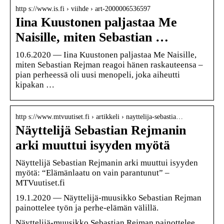
http s://www.is.fi › viihde › art-2000006536597
Iina Kuustonen paljastaa Me
Naisille, miten Sebastian …
10.6.2020 — Iina Kuustonen paljastaa Me Naisille,
miten Sebastian Rejman reagoi hänen raskauteensa –
pian perheessä oli uusi menopeli, joka aiheutti
kipakan …
http s://www.mtvuutiset.fi › artikkeli › nayttelija-sebastia…
Näyttelijä Sebastian Rejmanin
arki muuttui isyyden myötä
Näyttelijä Sebastian Rejmanin arki muuttui isyyden
myötä: “Elämänlaatu on vain parantunut” –
MTVuutiset.fi
19.1.2020 — Näyttelijä-muusikko Sebastian Rejman
painottelee työn ja perhe-elämän välillä.
Näyttelijä-muusikko Sebastian Rejman painottelee