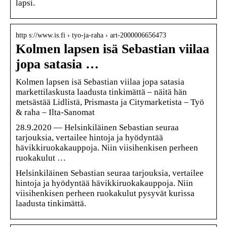
lapsi.
http s://www.is.fi › tyo-ja-raha › art-2000006656473
Kolmen lapsen isä Sebastian viilaa
jopa satasia …
Kolmen lapsen isä Sebastian viilaa jopa satasia
markettilaskusta laadusta tinkimättä – näitä hän
metsästää Lidlistä, Prismasta ja Citymarketista – Työ
& raha – Ilta-Sanomat
28.9.2020 — Helsinkiläinen Sebastian seuraa
tarjouksia, vertailee hintoja ja hyödyntää
hävikkiruokakauppoja. Niin viisihenkisen perheen
ruokakulut …
Helsinkiläinen Sebastian seuraa tarjouksia, vertailee
hintoja ja hyödyntää hävikkiruokakauppoja. Niin
viisihenkisen perheen ruokakulut pysyvät kurissa
laadusta tinkimättä.