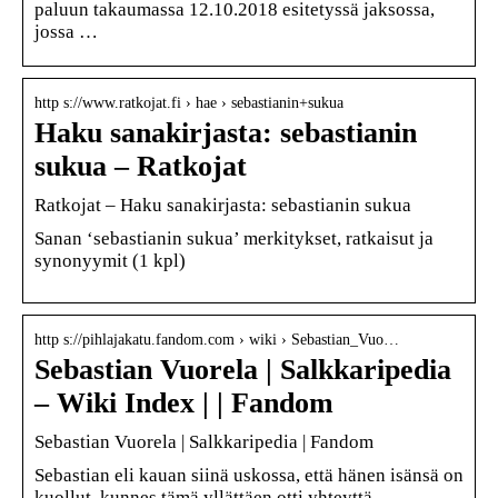
paluun takaumassa 12.10.2018 esitetyssä jaksossa,
jossa …
http s://www.ratkojat.fi › hae › sebastianin+sukua
Haku sanakirjasta: sebastianin
sukua – Ratkojat
Ratkojat – Haku sanakirjasta: sebastianin sukua
Sanan ‘sebastianin sukua’ merkitykset, ratkaisut ja
synonyymit (1 kpl)
http s://pihlajakatu.fandom.com › wiki › Sebastian_Vuo…
Sebastian Vuorela | Salkkaripedia
– Wiki Index | | Fandom
Sebastian Vuorela | Salkkaripedia | Fandom
Sebastian eli kauan siinä uskossa, että hänen isänsä on
kuollut, kunnes tämä yllättäen otti yhteyttä