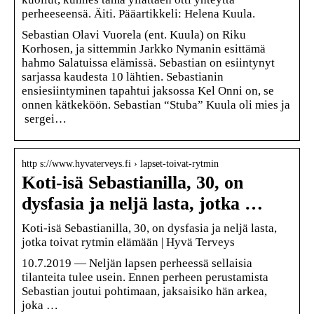
perheeseensä. Äiti. Pääartikkeli: Helena Kuula.
Sebastian Olavi Vuorela (ent. Kuula) on Riku
Korhosen, ja sittemmin Jarkko Nymanin esittämä
hahmo Salatuissa elämissä. Sebastian on esiintynyt
sarjassa kaudesta 10 lähtien. Sebastianin
ensiesiintyminen tapahtui jaksossa Kel Onni on, se
onnen kätkeköön. Sebastian “Stuba” Kuula oli mies ja
sergei…
http s://www.hyvaterveys.fi › lapset-toivat-rytmin
Koti-isä Sebastianilla, 30, on
dysfasia ja neljä lasta, jotka …
Koti-isä Sebastianilla, 30, on dysfasia ja neljä lasta,
jotka toivat rytmin elämään | Hyvä Terveys
10.7.2019 — Neljän lapsen perheessä sellaisia
tilanteita tulee usein. Ennen perheen perustamista
Sebastian joutui pohtimaan, jaksaisiko hän arkea,
joka …