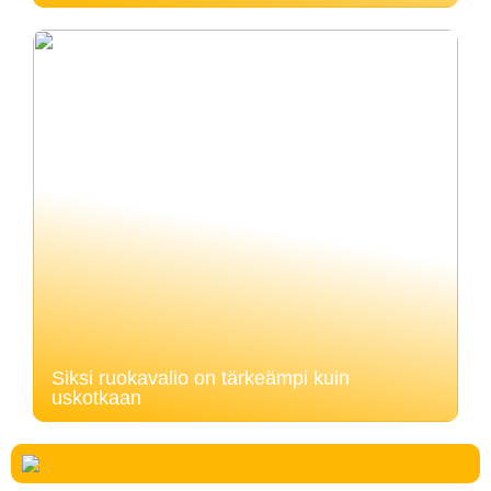
Siksi ruokavalio on tärkeämpi kuin
uskotkaan