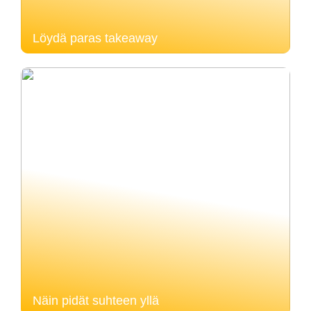
Löydä paras takeaway
Näin pidät suhteen yllä