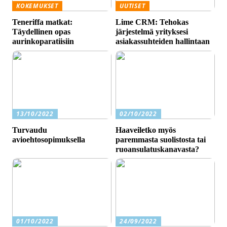
KOKEMUKSET
UUTISET
Teneriffa matkat:
Lime CRM: Tehokas
Täydellinen opas
järjestelmä yrityksesi
aurinkoparatiisiin
asiakassuhteiden hallintaan
13/10/2022
02/10/2022
Turvaudu
Haaveiletko myös
avioehtosopimuksella
paremmasta suolistosta tai
ruoansulatuskanavasta?
01/10/2022
24/09/2022