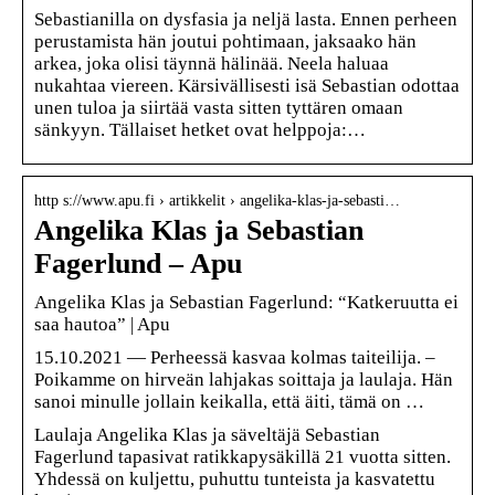
Sebastianilla on dysfasia ja neljä lasta. Ennen perheen
perustamista hän joutui pohtimaan, jaksaako hän
arkea, joka olisi täynnä hälinää. Neela haluaa
nukahtaa viereen. Kärsivällisesti isä Sebastian odottaa
unen tuloa ja siirtää vasta sitten tyttären omaan
sänkyyn. Tällaiset hetket ovat helppoja:…
http s://www.apu.fi › artikkelit › angelika-klas-ja-sebasti…
Angelika Klas ja Sebastian
Fagerlund – Apu
Angelika Klas ja Sebastian Fagerlund: “Katkeruutta ei
saa hautoa” | Apu
15.10.2021 — Perheessä kasvaa kolmas taiteilija. –
Poikamme on hirveän lahjakas soittaja ja laulaja. Hän
sanoi minulle jollain keikalla, että äiti, tämä on …
Laulaja Angelika Klas ja säveltäjä Sebastian
Fagerlund tapasivat ratikkapysäkillä 21 vuotta sitten.
Yhdessä on kuljettu, puhuttu tunteista ja kasvatettu