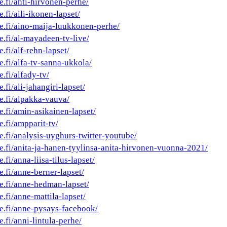
e.fi/ahti-hirvonen-perhe/
e.fi/aili-ikonen-lapset/
he.fi/aino-maija-luukkonen-perhe/
e.fi/al-mayadeen-tv-live/
.fi/alf-rehn-lapset/
e.fi/alfa-tv-sanna-ukkola/
e.fi/alfady-tv/
.fi/ali-jahangiri-lapset/
e.fi/alpakka-vauva/
e.fi/amin-asikainen-lapset/
e.fi/ampparit-tv/
e.fi/analysis-uyghurs-twitter-youtube/
he.fi/anita-ja-hanen-tyylinsa-anita-hirvonen-vuonna-2021/
.fi/anna-liisa-tilus-lapset/
e.fi/anne-berner-lapset/
he.fi/anne-hedman-lapset/
e.fi/anne-mattila-lapset/
he.fi/anne-pysays-facebook/
e.fi/anni-lintula-perhe/