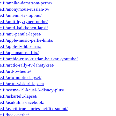
he.fi/annika-damstrom-perhe/
he.fi/anonymous-russian-tv/
e.fi/antenni-tv-loppuu/
e.fi/antti-hyyrynen-perhe/
e.fi/antti-kaikkonen-lapsi/
e.fi/anu-panula-lapset/
e.fi/apple-music-perhe-hinta/
he.fi/apple-tv-hbo-max/
e.fi/aquaman-netflix/
e.fi/archie-cruz-kristian-heiskari-youtube/
.fi/arctic-rally-tv-lahetykset/
e.fi/ard-tv-heute/
e.fi/arto-nuotio-lapset/
.fi/arttu-wiskari-lapset/
he.fi/asema-19-kausi-5-disney-plus/
e.fi/askartelu-lapset/
he.fi/asukulma-facebook/
e.fi/avicii-true-stories-netflix-suomi/
e.fi/beck-perhe/