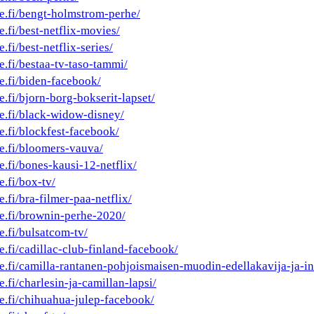
he.fi/bengt-holmstrom-perhe/
e.fi/best-netflix-movies/
.fi/best-netflix-series/
e.fi/bestaa-tv-taso-tammi/
e.fi/biden-facebook/
e.fi/bjorn-borg-bokserit-lapset/
he.fi/black-widow-disney/
e.fi/blockfest-facebook/
he.fi/bloomers-vauva/
e.fi/bones-kausi-12-netflix/
e.fi/box-tv/
e.fi/bra-filmer-paa-netflix/
he.fi/brownin-perhe-2020/
e.fi/bulsatcom-tv/
e.fi/cadillac-club-finland-facebook/
he.fi/camilla-rantanen-pohjoismaisen-muodin-edellakavija-ja-in
e.fi/charlesin-ja-camillan-lapsi/
he.fi/chihuahua-julep-facebook/