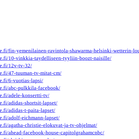
he.fi/fin-yemenilainen-ravintola-shawarma-helsinki-wetterin-lo
e.fi/10-vinkkia-taydelliseen-tyyliin-boozt-naisille/
e.fi/12v-tv-32/
he.fi/47-tuuman-tv-mitat-cm/
e.fi/6-vuotias-lapsi/
e.fi/abc-pulkkila-facebook/
e.fi/adele-konsertti-tv/
e.fi/adidas-shortsit-lapset/
.fi/adidas-t-paita-lapset/
e.fi/adolf-eichmann-lapset/
e.fi/agatha-christie-elokuvat-ja-tv-ohjelmat/
he.fi/ahead-facebook-house-capitolgrahamcnbc/