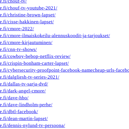
e.fi/chouf-tv/
he.fi/chouf-tv-youtube-2021/
e.fi/christine-brown-lapset/
e.fi/cisse-hakkinen-lapset/
he.fi/cmore-2022/
e.fi/cmore-ilmaiskokeilu-alennuskoodit-ja-tarjoukset/
he.fi/cmore-kirjautuminen/
e.fi/cnn-tv-shows/
he.fi/cowboy-bebop-netflix-review/
e.fi/crispin-bonham-carter-lapset/
he.fi/cybersecurity-proofpoint-facebook-namecheap-urls-faceb
e.fi/dalgliesh-tv-series-2021/
e.fi/dallas-tv-sarja-dvd/
he.fi/dark-angel-cmore/
e.fi/dave-hbo/
he.fi/dave-lindholm-perhe/
e.fi/dbtl-facebook/
e.fi/dean-martin-lapset/
he.fi/dennis-nylund-tv-persoona/