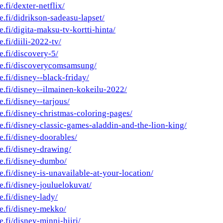
.fi/dexter-netflix/
e.fi/didrikson-sadeasu-lapset/
e.fi/digita-maksu-tv-kortti-hinta/
.fi/diili-2022-tv/
e.fi/discovery-5/
he.fi/discoverycomsamsung/
e.fi/disney--black-friday/
he.fi/disney--ilmainen-kokeilu-2022/
e.fi/disney--tarjous/
e.fi/disney-christmas-coloring-pages/
he.fi/disney-classic-games-aladdin-and-the-lion-king/
e.fi/disney-doorables/
e.fi/disney-drawing/
he.fi/disney-dumbo/
e.fi/disney-is-unavailable-at-your-location/
e.fi/disney-jouluelokuvat/
e.fi/disney-lady/
he.fi/disney-mekko/
e.fi/disney-minni-hiiri/