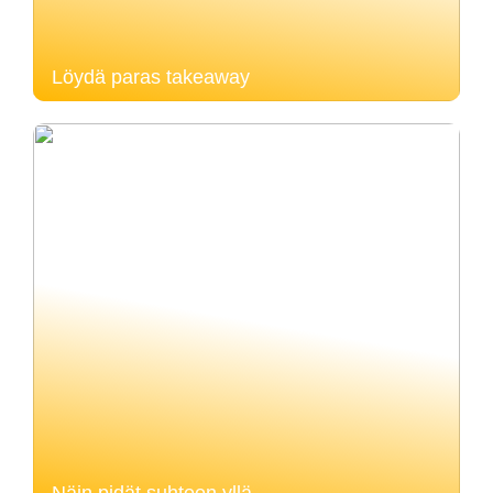
Löydä paras takeaway