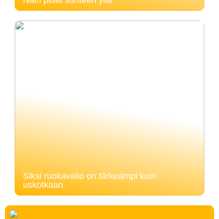
Näin pidät suhteen yllä
Siksi ruokavalio on tärkeämpi kuin
uskotkaan