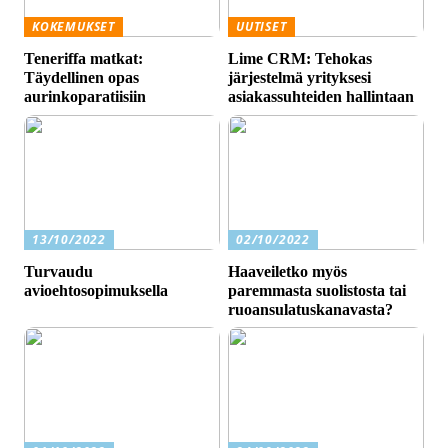
KOKEMUKSET
UUTISET
Teneriffa matkat:
Lime CRM: Tehokas
Täydellinen opas
järjestelmä yrityksesi
aurinkoparatiisiin
asiakassuhteiden hallintaan
13/10/2022
02/10/2022
Turvaudu
Haaveiletko myös
avioehtosopimuksella
paremmasta suolistosta tai
ruoansulatuskanavasta?