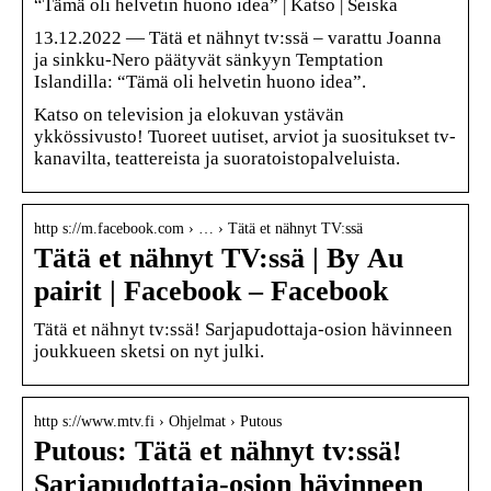
“Tämä oli helvetin huono idea” | Katso | Seiska
13.12.2022 — Tätä et nähnyt tv:ssä – varattu Joanna
ja sinkku-Nero päätyvät sänkyyn Temptation
Islandilla: “Tämä oli helvetin huono idea”.
Katso on television ja elokuvan ystävän
ykkössivusto! Tuoreet uutiset, arviot ja suositukset tv-
kanavilta, teattereista ja suoratoistopalveluista.
http s://m.facebook.com › … › Tätä et nähnyt TV:ssä
Tätä et nähnyt TV:ssä | By ‏‎Au
pairit‎‏ | Facebook – Facebook
Tätä et nähnyt tv:ssä! Sarjapudottaja-osion hävinneen
joukkueen sketsi on nyt julki.
http s://www.mtv.fi › Ohjelmat › Putous
Putous: Tätä et nähnyt tv:ssä!
Sarjapudottaja-osion hävinneen