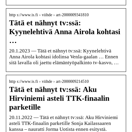
http s://www.is.fi › viihde › art-2000009341810
Tätä et nähnyt tv:ssä:
Kyynelehtivä Anna Airola kohtasi
…
20.1.2023 — Tätä et nähnyt tv:ssä: Kyynelehtivä
Anna Airola kohtasi idolinsa Venla-gaalan … Ennen
sitä lavalla oli jaettu elämäntyöpalkinto tv-kasvo, …
http s://www.is.fi › viihde › art-2000009214510
Tätä et nähnyt tv:ssä: Aku
Hirviniemi asteli TTK-finaalin
parketille
20.11.2022 — Tätä et nähnyt tv:ssä: Aku Hirviniemi
asteli TTK-finaalin parketille Sonja Kailassaaren
kanssa – nauratti Jorma Uotista ennen esitystä.