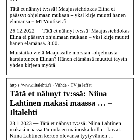
Tätä et nähnyt tv:ssä! Maajussiehdokas Elina ei
päässyt ohjelmaan mukaan – yksi kirje muutti hänen
elämänsä – MTVuutiset.fi
26.12.2022 — Tätä et nähnyt tv:ssä! Maajussiehdokas
Elina ei päässyt ohjelmaan mukaan – yksi kirje muutti
hänen elämänsä. 3:00.
Muistatko vielä Maajussille morsian -ohjelmasta
karsiutuneen Elinan? Hänen elämänsä muuttui täysin
yhden kirjeen myötä.
http s://www.iltalehti.fi › Viihde › TV ja leffat
Tätä et nähnyt tv:ssä: Niina
Lahtinen makasi maassa … –
Iltalehti
23.1.2023 — Tätä et nähnyt tv:ssä: Niina Lahtinen
makasi maassa Putouksen mainoskatkolla – kuvat.
Niina Lahtinen kertoo olevansa tyytyväinen …