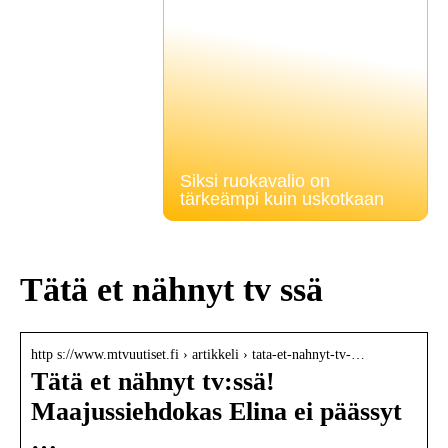
Siksi ruokavalio on
tärkeämpi kuin uskotkaan
Tätä et nähnyt tv ssä
http s://www.mtvuutiset.fi › artikkeli › tata-et-nahnyt-tv-…
Tätä et nähnyt tv:ssä!
Maajussiehdokas Elina ei päässyt
…