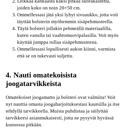
Leikkaa kankaasta kaksi pitkää suorakaidetta,
joiden koko on noin 20×50 cm.
Ommellessasi jätä yksi lyhyt sivuaukko, jotta voit
täyttää bolsterin myöhemmin sisäpehmusteella.
Täytä bolsteri jollakin pehmeällä materiaalilla,
kuten vanulla tai vaahtomuovipalasilla. Voit myös
käyttää jumppa rullaa sisäpehmusteena.
Ommellessasi lopullisesti aukon kiinni, varmista
että se on tukevasti suljettu.
4. Nauti omatekoisista
joogatarvikkeista
Omatekoiset joogamatto ja bolsteri ovat valmiita! Voit
nyt nauttia omasta joogaharjoituksestasi kauniilla ja itse
tehdyllä tarvikkeella. Muista puhdistaa ja säilyttää
tarvikkeesi asianmukaisesti, jotta ne pysyvät hyvässä
kunnossa pitkään.