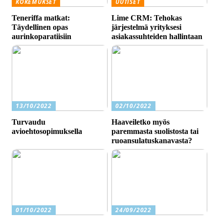
KOKEMUKSET
UUTISET
Teneriffa matkat:
Lime CRM: Tehokas
Täydellinen opas
järjestelmä yrityksesi
aurinkoparatiisiin
asiakassuhteiden hallintaan
13/10/2022
02/10/2022
Turvaudu
Haaveiletko myös
avioehtosopimuksella
paremmasta suolistosta tai
ruoansulatuskanavasta?
01/10/2022
24/09/2022