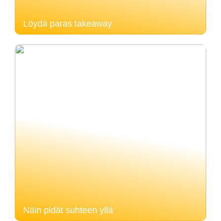
Löydä paras takeaway
Näin pidät suhteen yllä