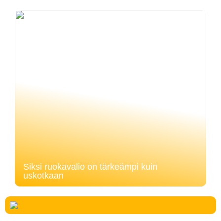
Siksi ruokavalio on tärkeämpi kuin
uskotkaan