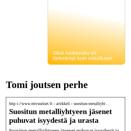
Siksi ruokavalio on
tärkeämpi kuin uskotkaan
Tomi joutsen perhe
http s://www.mtvuutiset.fi › artikkeli › suositun-metalliyht…
Suositun metalliyhtyeen jäsenet
puhuvat isyydestä ja urasta
Suositun metalliyhtyeen jäsenet puhuvat isyydestä ja