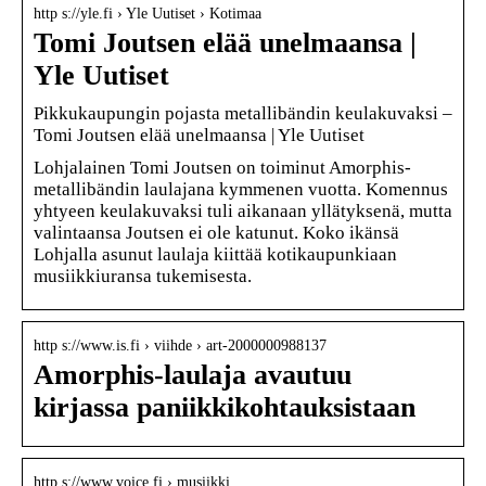
http s://yle.fi › Yle Uutiset › Kotimaa
Tomi Joutsen elää unelmaansa |
Yle Uutiset
Pikkukaupungin pojasta metallibändin keulakuvaksi –
Tomi Joutsen elää unelmaansa | Yle Uutiset
Lohjalainen Tomi Joutsen on toiminut Amorphis-
metallibändin laulajana kymmenen vuotta. Komennus
yhtyeen keulakuvaksi tuli aikanaan yllätyksenä, mutta
valintaansa Joutsen ei ole katunut. Koko ikänsä
Lohjalla asunut laulaja kiittää kotikaupunkiaan
musiikkiuransa tukemisesta.
http s://www.is.fi › viihde › art-2000000988137
Amorphis-laulaja avautuu
kirjassa paniikkikohtauksistaan
http s://www.voice.fi › musiikki