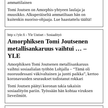
ammattilainen
Tomi Joutsen on Amorphis-yhtyeen laulaja ja
muusikko. Alkuperäiseltä ammatiltaan hän on
kuitenkin nuoriso-ohjaaja. Lue haastattelu täältä!
http s://yle.fi › Yle Uutiset › Sosiaalityö
Amorphiksen Tomi Joutsenen
metallisankaruus vaihtui … –
YLE
Amorphiksen Tomi Joutsenen metallisankaruus
vaihtui sosiaalialan työhön Lohjalla – “Tämä oli
nuoruudessani väkivaltainen ja juntti paikka”, kertoo
koronavuoden seuraukset todistanut rokkari
Tomi Joutsen päätyi koronan takia takaisin
sosiaalityön pariin. Työssään hän kohtaa viruksen
lieveilmiöt.