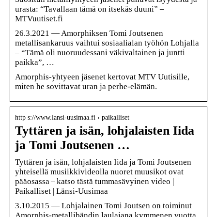
urasta: “Tavallaan tämä on itsekäs duuni” –
MTVuutiset.fi
26.3.2021 — Amorphiksen Tomi Joutsenen
metallisankaruus vaihtui sosiaalialan työhön Lohjalla
– “Tämä oli nuoruudessani väkivaltainen ja juntti
paikka”, …
Amorphis-yhtyeen jäsenet kertovat MTV Uutisille,
miten he sovittavat uran ja perhe-elämän.
http s://www.lansi-uusimaa.fi › paikalliset
Tyttären ja isän, lohjalaisten Iida
ja Tomi Joutsenen …
Tyttären ja isän, lohjalaisten Iida ja Tomi Joutsenen
yhteisellä musiikkivideolla nuoret muusikot ovat
pääosassa – katso tästä tummasävyinen video |
Paikalliset | Länsi-Uusimaa
3.10.2015 — Lohjalainen Tomi Joutsen on toiminut
Amorphis-metallibändin laulajana kymmenen vuotta.