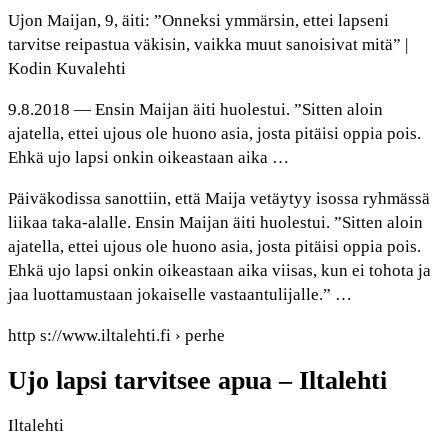
Ujon Maijan, 9, äiti: ”Onneksi ymmärsin, ettei lapseni
tarvitse reipastua väkisin, vaikka muut sanoisivat mitä” |
Kodin Kuvalehti
9.8.2018 — Ensin Maijan äiti huolestui. ”Sitten aloin
ajatella, ettei ujous ole huono asia, josta pitäisi oppia pois.
Ehkä ujo lapsi onkin oikeastaan aika …
Päiväkodissa sanottiin, että Maija vetäytyy isossa ryhmässä
liikaa taka-alalle. Ensin Maijan äiti huolestui. ”Sitten aloin
ajatella, ettei ujous ole huono asia, josta pitäisi oppia pois.
Ehkä ujo lapsi onkin oikeastaan aika viisas, kun ei tohota ja
jaa luottamustaan jokaiselle vastaantulijalle.” …
http s://www.iltalehti.fi › perhe
Ujo lapsi tarvitsee apua – Iltalehti
Iltalehti