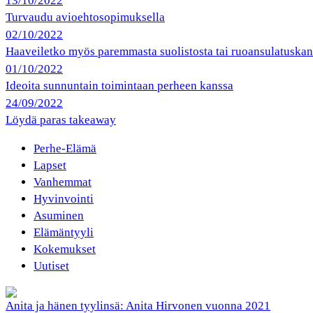
13/10/2022
Turvaudu avioehtosopimuksella
02/10/2022
Haaveiletko myös paremmasta suolistosta tai ruoansulatuska
01/10/2022
Ideoita sunnuntain toimintaan perheen kanssa
24/09/2022
Löydä paras takeaway
Perhe-Elämä
Lapset
Vanhemmat
Hyvinvointi
Asuminen
Elämäntyyli
Kokemukset
Uutiset
Anita ja hänen tyylinsä: Anita Hirvonen vuonna 2021