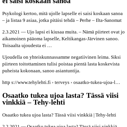
ei saisi koskaan sanoa
Psykologi kertoo, mitä ujolle lapselle ei saisi koskaan sanoa
– ja listaa 9 asiaa, jotka pitäisi tehdä – Perhe – Ilta-Sanomat
2.3.2021 — Ujo lapsi ei kiusaa muita. – Nämä piirteet ovat jo
aikamoinen pääoma lapselle, Keltikangas-Järvinen sanoo.
Toisaalta ujoudesta ei …
Ujoudella on yhteiskunnassamme negatiivinen leima. Siksi
piirteen toitottaminen tulisi poistaa pientä lasta koskevista
puheista kokonaan, sanoo asiantuntija.
http s://www.tehylehti.fi › terveys › osaatko-tukea-ujoa-l…
Osaatko tukea ujoa lasta? Tässä viisi
vinkkiä – Tehy-lehti
Osaatko tukea ujoa lasta? Tässä viisi vinkkiä | Tehy-lehti
2.2.2021 — Osaatko tukea ujoa lasta? Tässä viisi vinkkiä.