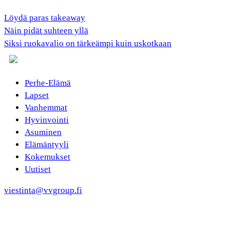
Löydä paras takeaway
Näin pidät suhteen yllä
Siksi ruokavalio on tärkeämpi kuin uskotkaan
Perhe-Elämä
Lapset
Vanhemmat
Hyvinvointi
Asuminen
Elämäntyyli
Kokemukset
Uutiset
viestinta@vvgroup.fi