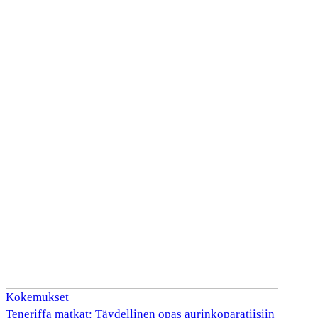
Kokemukset
Teneriffa matkat: Täydellinen opas aurinkoparatiisiin