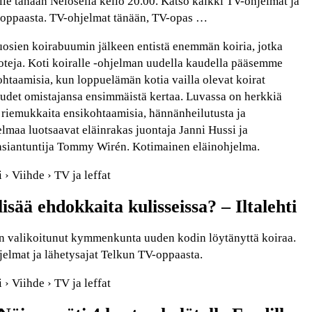
le tänään Nelosella kello 20.00. Katso kaikki TV-ohjelmat ja
-oppaasta. TV-ohjelmat tänään, TV-opas …
sien koirabuumin jälkeen entistä enemmän koiria, jotka
koteja. Koti koiralle -ohjelman uudella kaudella pääsemme
htaamisia, kun loppuelämän kotia vailla olevat koirat
uudet omistajansa ensimmäistä kertaa. Luvassa on herkkiä
 riemukkaita ensikohtaamisia, hännänheilutusta ja
maa luotsaavat eläinrakas juontaja Janni Hussi ja
asiantuntija Tommy Wirén. Kotimainen eläinohjelma.
i › Viihde › TV ja leffat
lisää ehdokkaita kulisseissa? – Iltalehti
 valikoitunut kymmenkunta uuden kodin löytänyttä koiraa.
elmat ja lähetysajat Telkun TV-oppaasta.
i › Viihde › TV ja leffat