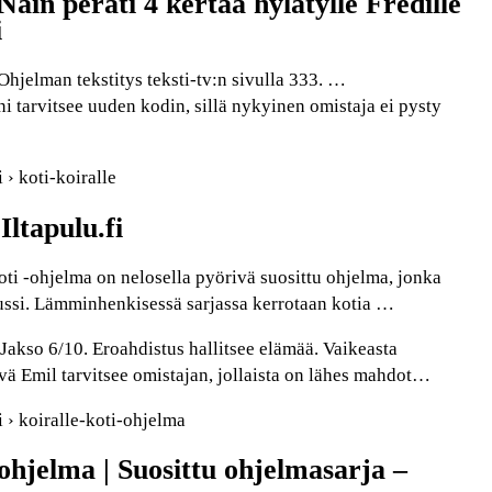
 Näin peräti 4 kertaa hylätylle Fredille
i
 Ohjelman tekstitys teksti-tv:n sivulla 333. …
 tarvitsee uuden kodin, sillä nykyinen omistaja ei pysty
 › koti-koiralle
 Iltapulu.fi
ti -ohjelma on nelosella pyörivä suosittu ohjelma, jonka
ussi. Lämminhenkisessä sarjassa kerrotaan kotia …
. Jakso 6/10. Eroahdistus hallitsee elämää. Vaikeasta
vä Emil tarvitsee omistajan, jollaista on lähes mahdot…
i › koiralle-koti-ohjelma
-ohjelma | Suosittu ohjelmasarja –