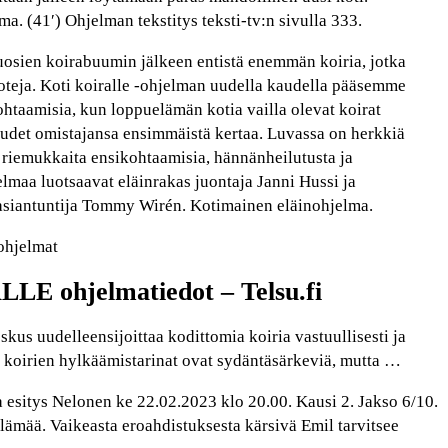
a. (41′) Ohjelman tekstitys teksti-tv:n sivulla 333.
sien koirabuumin jälkeen entistä enemmän koiria, jotka
koteja. Koti koiralle -ohjelman uudella kaudella pääsemme
htaamisia, kun loppuelämän kotia vailla olevat koirat
uudet omistajansa ensimmäistä kertaa. Luvassa on herkkiä
 riemukkaita ensikohtaamisia, hännänheilutusta ja
maa luotsaavat eläinrakas juontaja Janni Hussi ja
asiantuntija Tommy Wirén. Kotimainen eläinohjelma.
 ohjelmat
E ohjelmatiedot – Telsu.fi
us uudelleensijoittaa kodittomia koiria vastuullisesti ja
en koirien hylkäämistarinat ovat sydäntäsärkeviä, mutta …
a esitys Nelonen ke 22.02.2023 klo 20.00. Kausi 2. Jakso 6/10.
elämää. Vaikeasta eroahdistuksesta kärsivä Emil tarvitsee