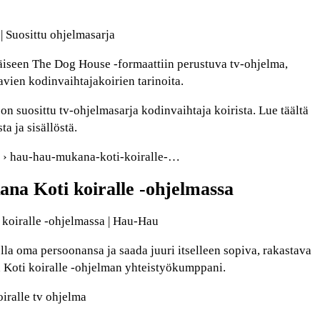
 | Suosittu ohjelmasarja
iläiseen The Dog House -formaattiin perustuva tv-ohjelma,
vien kodinvaihtajakoirien tarinoita.
 on suosittu tv-ohjelmasarja kodinvaihtaja koirista. Lue täältä
a ja sisällöstä.
i › hau-hau-mukana-koti-koiralle-…
a Koti koiralle -ohjelmassa
koiralle -ohjelmassa | Hau-Hau
la oma persoonansa ja saada juuri itselleen sopiva, rakastava
n Koti koiralle -ohjelman yhteistyökumppani.
iralle tv ohjelma