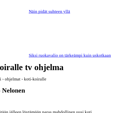
Näin pidät suhteen yllä
Siksi ruokavalio on tärkeämpi kuin uskotkaan
oiralle tv ohjelma
 › ohjelmat › koti-koiralle
– Nelonen
ritään jälleen löytämään paras mahdollinen uusi koti.