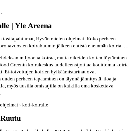
 …
alle | Yle Areena
 ja tositapahtumat, Hyvän mielen ohjelmat, Koko perheen
oronavuosien koirabuumin jälkeen entistä enemmän koiria, …
 yhdeksän miljoonaa koiraa, mutta oikeiden kotien löytäminen
 Wood Greenin koirakeskus uudelleensijoittaa kodittomia koiria
sti. Ei-toivottujen koirien hylkäämistarinat ovat
 uuden perheen tapaaminen on täynnä jännitystä, iloa ja
la, myös uusilla omistajilla on kaikilla oma koskettava
.
 ohjelmat › koti-koiralle
| Ruutu