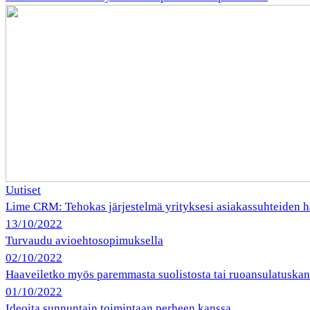
Uutiset
Lime CRM: Tehokas järjestelmä yrityksesi asiakassuhteiden h
13/10/2022
Turvaudu avioehtosopimuksella
02/10/2022
Haaveiletko myös paremmasta suolistosta tai ruoansulatuska
01/10/2022
Ideoita sunnuntain toimintaan perheen kanssa