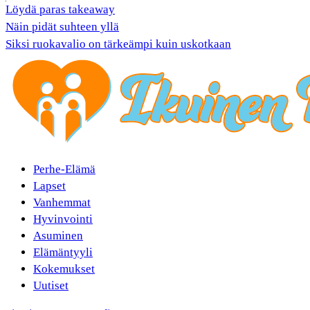
Löydä paras takeaway
Näin pidät suhteen yllä
Siksi ruokavalio on tärkeämpi kuin uskotkaan
Perhe-Elämä
Lapset
Vanhemmat
Hyvinvointi
Asuminen
Elämäntyyli
Kokemukset
Uutiset