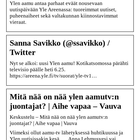
Ylen aamu antaa parhaat eväät nousevaan
uutispäivään Yle Areenassa: tuoreimmat uutiset,
puheenaiheet sekä valtakunnan kiinnostavimmat
vieraat.
Sanna Savikko (@ssavikko) /
Twitter
Nyt se alkoi: uusi Ylen aamu! Kotikatsomossa pärähti
televisio päälle heti 6.25.
https://areena.yle.fi/tv/suorat/yle-tv1…
Mitä nää on nää ylen aamutv:n
juontajat? | Aihe vapaa – Vauva
Keskustelu – Mitä nää on nää ylen aamutv:n
juontajat? | Aihe vapaa | Vauva
Viimeksi ollut aamu-tv lähetyksessä huhtikuussa ja
Ylen uutisissakin kesä. … Anna Lehmusvesi vai