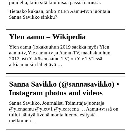
puudelia, kuin sitä kuuluisaa pässiä narussa.
Tietääkö kukaan, onko YLEn Aamu-tv:n juontaja
Sanna Savikko sinkku?
Ylen aamu – Wikipedia
Ylen aamu (lokakuuhun 2019 saakka myös Ylen
aamu-tv, Yle aamu-tv ja Aamu-TV, maaliskuuhun
2012 asti Ykkösen aamu-TV) on Yle TV1:ssä
arkiaamuisin lähettävä …
Sanna Savikko (@sannasavikko) •
Instagram photos and videos
Sanna Savikko. Journalist. Toimittaja/juontaja
@ylenaamu @yletv1 @yleareena … Aamu-tv:ssä on
tullut nähtyä livenä monta hienoa esitystä –
melkoinen …