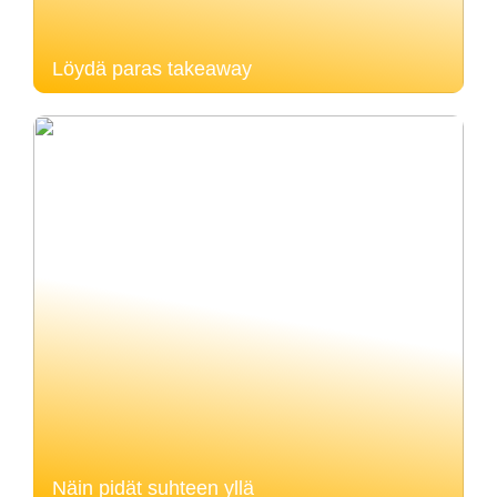
Löydä paras takeaway
Näin pidät suhteen yllä