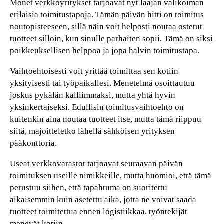
Monet verkkoyritykset tarjoavat nyt laajan valikoiman
erilaisia toimitustapoja. Tämän päivän hitti on toimitus
noutopisteeseen, sillä näin voit helposti noutaa ostetut
tuotteet silloin, kun sinulle parhaiten sopii. Tämä on siksi
poikkeuksellisen helppoa ja jopa halvin toimitustapa.
Vaihtoehtoisesti voit yrittää toimittaa sen kotiin
yksityisesti tai työpaikallesi. Menetelmä osoittautuu
joskus pykälän kalliimmaksi, mutta yhtä hyvin
yksinkertaiseksi. Edullisin toimitusvaihtoehto on
kuitenkin aina noutaa tuotteet itse, mutta tämä riippuu
siitä, majoitteletko lähellä sähköisen yrityksen
pääkonttoria.
Useat verkkovarastot tarjoavat seuraavan päivän
toimituksen useille nimikkeille, mutta huomioi, että tämä
perustuu siihen, että tapahtuma on suoritettu
aikaisemmin kuin asetettu aika, jotta ne voivat saada
tuotteet toimitettua ennen logistiikkaa. työntekijät
menevät kotiin.