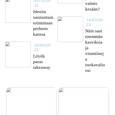
01/10/20
valmis
22
kesään?
Ideoita
sunnuntain
16/07/20
toimintaan
22
perheen
Näin saat
kanssa
enemmän
kasviksia
24/09/20
ja
22
vitamiinej
Löydä
a
paras
ruokavalio
takeaway
osi