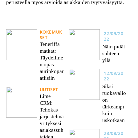
perusteella myös arvioida asiakkaiden tyytyväisyyttä.
KOKEMUK
22/09/20
SET
22
Teneriffa
Näin pidät
matkat:
suhteen
Täydelline
yllä
n opas
aurinkopar
12/09/20
atiisiin
22
Siksi
UUTISET
ruokavalio
Lime
on
CRM:
tärkeämpi
Tehokas
kuin
järjestelmä
uskotkaan
yrityksesi
asiakassuh
28/08/20
teiden