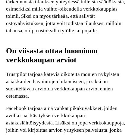
tärkeimmistä tilauksen yhteydessä tulleista säädöksistä,
esimerkiksi millä vaihto-oikeudella verkkokauppias
toimii. Siksi on myös tärkeää, että säilytät
ostovahvistuksen, jotta voit todistaa tilauksesi milloin
tahansa, olitpa ostoksilla tytölle tai pojalle.
On viisasta ottaa huomioon
verkkokaupan arviot
Trustpilot tarjoaa käteviä oikoteitä monien nykyisten
asiakkaiden havaintojen lukemiseen, ja siksi on
suositeltavaa arvioida verkkokaupan arviot ennen
ostamassa.
Facebook tarjoaa aina vankat pikakuvakkeet, joiden
avulla saat käsityksen verkkokaupan
asiakaslähtöisyydestä. Lisäksi on jopa verkkokauppoja,
joihin voi kirjoittaa arvion yrityksen palvelusta, jonka