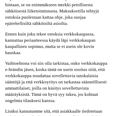
hintaan, se on enimmäkseen merkki petollisesta
sähköisestä liiketoiminnasta. Maksukortilla tehtyjä
ostoksia puolestaan kattaa ohje, joka suojaa
epärehellisiltä sähköisiltä asioilta.
Ennen kuin joku tekee ostoksia verkkokaupassa,
kannattaa periaatteessa käydä läpi verkkokaupan
kaupallinen sopimus, mutta se ei usein ole kovin
hauskaa.
Vaihtoehtona voi siis olla tarkistaa, onko verkkokauppa
e-brändin jäsen, koska tämä on usein osoitus siitä, että
verkkokauppa noudattaa sovellettavia tanskalaisia
sääntöjä ja että verkkoyritys on tarkastaa säännöllisesti
ammattilaiset, joilla on käsitys sovellettavista
määräyksistä. Tämä on hyvä syy tukea, jos kohtaat
ongelmia tilauksesi kanssa.
Lisäksi kannatamme sitä, että asiakkaalle tiedotetaan