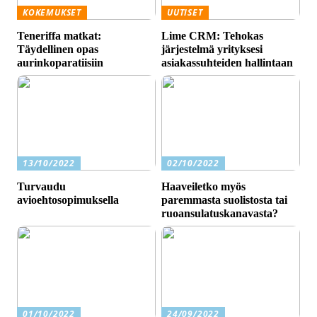
KOKEMUKSET
UUTISET
Teneriffa matkat:
Lime CRM: Tehokas
Täydellinen opas
järjestelmä yrityksesi
aurinkoparatiisiin
asiakassuhteiden hallintaan
13/10/2022
02/10/2022
Turvaudu
Haaveiletko myös
avioehtosopimuksella
paremmasta suolistosta tai
ruoansulatuskanavasta?
01/10/2022
24/09/2022