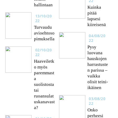
22
hallintaan
Kuinka
pitää
13/10/20
lapsesi
22
kiireisenä
Turvaudu
avioehtoso
04/08/20
pimuksella
22
Pysy
02/10/20
luovana
22
hauskojen
Haaveiletk
harrastuste
o myös
n parissa –
paremmast
vaikka
a
olisit teini-
suolistosta
ikäinen
tai
ruoansulat
03/08/20
uskanavast
22
a?
Onko
perheesi