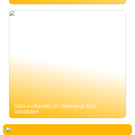
Siksi ruokavalio on tärkeämpi kuin
uskotkaan