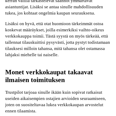
kerran välillä tarkastelevat säännöt ymmärtävät
asiantuntijat. Lisäksi se antaa sinulle mahdollisuuden
tukea, jos kohtaat ongelmia kaupan seurauksena.
Lisäksi on hyvä, että otat huomioon tärkeimmät ostoa
koskevat määräykset, joilla esimerkiksi vaihto-oikeus
verkkokauppa toimii. Tästä syystä on myös tärkeää, että
tallennat tilauskuittisi pysyvästi, jotta pystyt todistamaan
tilauksesi milloin tahansa, mitä tahansa olet ostamassa
lahjaksi miehelle tai naiselle.
Monet verkkokaupat takaavat
ilmaisen toimituksen
Trustpilot tarjoaa sinulle ikään kuin sopivat ratkaisut
useiden aikaisempien ostajien arvioiden seuraamiseen,
joten on suositeltavaa lukea verkkokaupan arvostelut
ennen tilaamista.