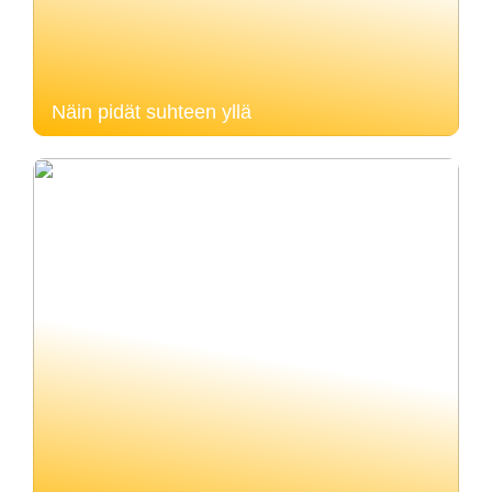
Näin pidät suhteen yllä