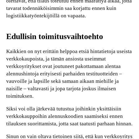
olettavat, että tilaus toteutuu ennen määrättyä aikaa, jotta
tavarat todennäköisimmin saa korjattu ennen kuin
logistiikkatyöntekijöillä on vapaata.
Edullisin toimitusvaihtoehto
Kaikkien on nyt erittäin helppoa etsiä hintatietoja useista
verkkokaupoista, ja tämän ansiosta useimmat
verkkoyritykset ovat joutuneet pakottamaan alentaa
alennushintoja erityisesti parhaiden testituotteiden –
vauvoille ja lapsille sekä samaan aikaan miehille ja
naisille – valtavasti ja jopa tarjota joskus ilmaisen
toimituksen.
Siksi voi olla järkevää tutustua joihinkin yksittäisiin
verkkokauppoihin alennuskoodien saamiseksi ennen
tilauksen suorittamista, jotta saat taatusti parhaan hinnan.
Sinun on vain oltava tietoinen siitä, että kun verkkoyritys