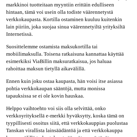
markkinoi tuotteitaan myyntiin erittäin edulliseen
hintaan, tämä voi usein olla todiste väärennetystä
verkkokaupasta. Kortilla ostaminen kuuluu kuitenkin
lain piiriin, joka suojaa sinua väärennetyiltä yrityksiltä
Internetissä.
Suosittelemme ostamista maksukortilla tai
mobiilimaksulla. Toisena ratkaisuna kannattaa käyttää
esimerkiksi ViaBillin maksuratkaisua, jos haluaa
rahoittaa maksun tietyllä aikavälillä.
Ennen kuin joku ostaa kaupasta, hän voisi itse asiassa
pohtia verkkokaupan sääntöjä, mutta monissa
tapauksissa se ei ole kovin hauskaa.
Helppo vaihtoehto voi siis olla selvittää, onko
verkkoyrityksellä e-merkki hyväksytty, koska tämä on
tyypillisesti osoitus siitä, että verkkokauppias puolustaa
Tanskan virallista lainsäädäntöä ja että verkkokauppa