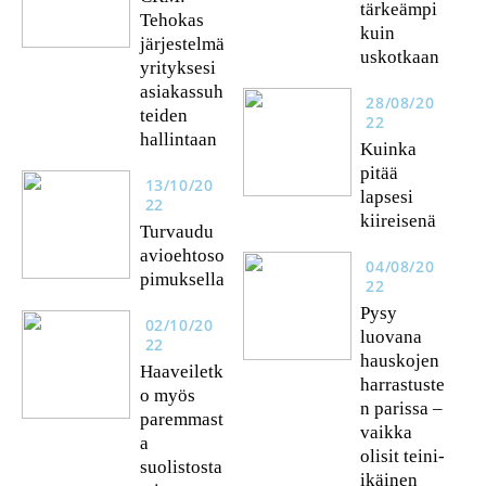
tärkeämpi
Tehokas
kuin
järjestelmä
uskotkaan
yrityksesi
asiakassuh
28/08/20
teiden
22
hallintaan
Kuinka
pitää
13/10/20
lapsesi
22
kiireisenä
Turvaudu
avioehtoso
04/08/20
pimuksella
22
Pysy
02/10/20
luovana
22
hauskojen
Haaveiletk
harrastuste
o myös
n parissa –
paremmast
vaikka
a
olisit teini-
suolistosta
ikäinen