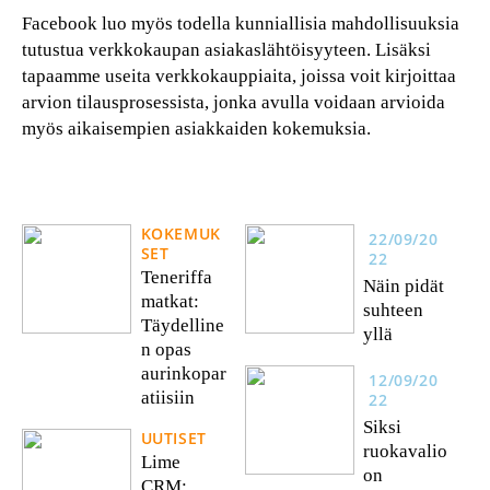
Facebook luo myös todella kunniallisia mahdollisuuksia
tutustua verkkokaupan asiakaslähtöisyyteen. Lisäksi
tapaamme useita verkkokauppiaita, joissa voit kirjoittaa
arvion tilausprosessista, jonka avulla voidaan arvioida
myös aikaisempien asiakkaiden kokemuksia.
KOKEMUK
22/09/20
SET
22
Teneriffa
Näin pidät
matkat:
suhteen
Täydelline
yllä
n opas
aurinkopar
12/09/20
atiisiin
22
Siksi
UUTISET
ruokavalio
Lime
on
CRM: