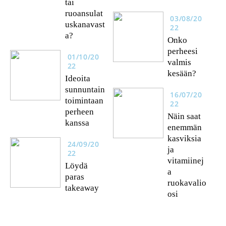
tai
ruoansulat
03/08/20
uskanavast
22
a?
Onko
perheesi
01/10/20
valmis
22
kesään?
Ideoita
sunnuntain
16/07/20
toimintaan
22
perheen
Näin saat
kanssa
enemmän
kasviksia
24/09/20
ja
22
vitamiinej
Löydä
a
paras
ruokavalio
takeaway
osi