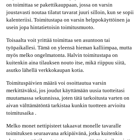
on toimittaa se pakettikauppaan, jossa on varsin
joustavasti noutaa tilatut tavarat juuri silloin, kun se sopii
kalenteriisi. Toimitustapa on varsin helppokäyttöinen ja
usein jopa hintatietoisin toimitusmuoto.
Toisaalta voit yrittää toimittaa sen asuntoon tai
työpaikallesi. Tämä on yleensä hieman kalliimpaa, mutta
myös melko ongelmatonta. Halvin toimitustapa on
kuitenkin aina tilauksen nouto itse, mikä riippuu siitä,
asutko lähellä verkkokaupan kotia.
Toimituspäivien määrä voi osoittautua varsin
merkittäväksi, jos joudut käyttämään uusia tuotteitasi
muutamassa sekunnissa, joten tätä tarkoitusta varten on
aivan välttämätöntä tarkistaa kunkin tuotteen arvioitu
toimitusaika .
Melko monet nettipisteet takaavat monelle tavaralle
toimituksen seuraavana arkipäivänä, jotka kuitenkin