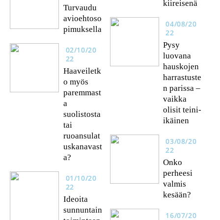
kiireisenä
Turvaudu
avioehtoso
04/08/20
pimuksella
22
Pysy
02/10/20
luovana
22
hauskojen
Haaveiletk
harrastuste
o myös
n parissa –
paremmast
vaikka
a
olisit teini-
suolistosta
ikäinen
tai
ruoansulat
03/08/20
uskanavast
22
a?
Onko
perheesi
01/10/20
valmis
22
kesään?
Ideoita
sunnuntain
16/07/20