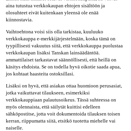
aina tutustua verkkokaupan ehtojen sisältöön ja
olosuhteet eivät kuitenkaan yleensä ole enää
kiinnostavia.
Vaihtoehtona voisi siis olla tarkistaa, kuuluuko
verkkokauppa e-merkkijärjestelmään, koska tämä on
tyypillisesti vakuutus siitä, että verkkokauppa puolustaa
verkkokaupan lisäksi Tanskan lainsäädäntöä.
ammattilaiset tarkastavat säännöllisesti, että heillä on
käsitys ehdoista. Se on todella hyvä oikotie saada apua,
jos kohtaat haasteita ostoksillasi.
Lisäksi on hyvä, että asiakas ottaa huomioon perusasiat,
jotka vaikuttavat tilaukseen, esimerkiksi
verkkokauppiaan palautusoikeus. Tässä suhteessa on
myös olennaista, että säilytät kuittisi edelleen
sähköpostitse, jotta voit dokumentoida tilauksen toisen
kerran, riippumatta siitä, etsitkö tuotetta miehelle vai
naiselle.