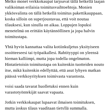
Melko monet verkkokaupat tarjoavat tällä hetkellä laajan
valikoiman erilaisia toimitusvaihtoehtoja. Monien
ykkösvalinta on tällä hetkellä toimitus pakettikauppaan,
koska silloin on superjoustavaa, että voit noutaa
tilauksesi, kun sinulla on aikaa. Loppujen lopuksi
menetelmä on erittäin käytännöllinen ja jopa halvin
toimitustapa.
Yhtä hyvin kannattaa valita kotiinkuljetus yksityiseen
osoitteeseesi tai työpaikallesi. Rahtityyppi on yleensä
hieman kalliimpi, mutta jopa todella ongelmaton.
Hintatietoisin toimitustapa on kuitenkin tuotteiden nouto
itse, mikä kuitenkin edellyttää, että asut lyhyen matkan
päässä verkkoyrityksen toimivasta varastosta.
voisi saada tavarat huolletuksi ennen kuin
varastotyöntekijät saavat vapaata.
Jotkin verkkokaupat lupaavat ilmaisen toimituksen,
mutta joskus tilaus vaaditaan tietyllä summalla.