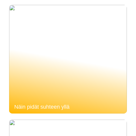
Näin pidät suhteen yllä