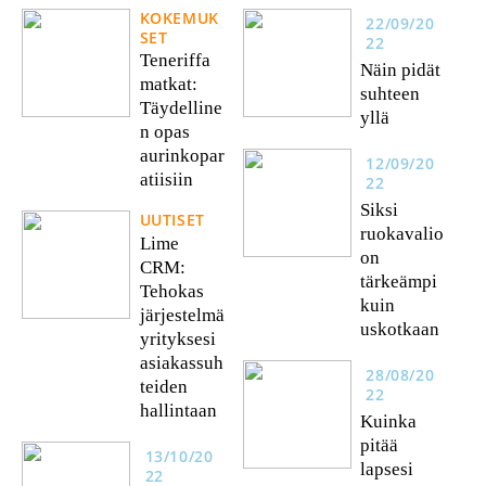
KOKEMUK
22/09/20
SET
22
Teneriffa
Näin pidät
matkat:
suhteen
Täydelline
yllä
n opas
aurinkopar
12/09/20
atiisiin
22
Siksi
UUTISET
ruokavalio
Lime
on
CRM:
tärkeämpi
Tehokas
kuin
järjestelmä
uskotkaan
yrityksesi
asiakassuh
28/08/20
teiden
22
hallintaan
Kuinka
pitää
13/10/20
lapsesi
22