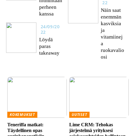
toimintaan
22
perheen
Näin saat
kanssa
enemmän
kasviksia
24/09/20
ja
22
vitamiinej
Löydä
a
paras
ruokavalio
takeaway
osi
KOKEMUKSET
UUTISET
Teneriffa matkat:
Lime CRM: Tehokas
Täydellinen opas
järjestelmä yrityksesi