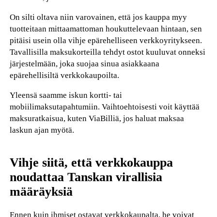
On silti oltava niin varovainen, että jos kauppa myy
tuotteitaan mittaamattoman houkuttelevaan hintaan, sen
pitäisi usein olla vihje epärehelliseen verkkoyritykseen.
Tavallisilla maksukorteilla tehdyt ostot kuuluvat onneksi
järjestelmään, joka suojaa sinua asiakkaana
epärehellisiltä verkkokaupoilta.
Yleensä saamme iskun kortti- tai
mobiilimaksutapahtumiin. Vaihtoehtoisesti voit käyttää
maksuratkaisua, kuten ViaBilliä, jos haluat maksaa
laskun ajan myötä.
Vihje siitä, että verkkokauppa
noudattaa Tanskan virallisia
määräyksiä
Ennen kuin ihmiset ostavat verkkokaupalta, he voivat