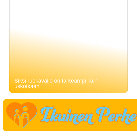
Siksi ruokavalio on tärkeämpi kuin
uskotkaan