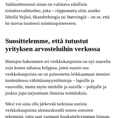
Vaihtoehtoisesti sinun on valittava edullisin
toimitusvaihtoehto, joka – riippumatta siitä, asutko
lähellä Vejleä, Skanderborgia tai Støvringiä – on se, että
he tuovat tuotteesi toimituspisteeseen.
Suosittelemme, että tutustut
yrityksen arvosteluihin verkossa
Hintojen hakeminen eri verkkokaupoista on nyt suurelta
osin kenen tahansa helppoa, joten suurin osa
verkkokaupoista on on painostettu leikkaamaan monien
tuotteidensa vähittäismyyntihintoja – lapsille ja
vauvoille, mutta myös miehille ja naisille – pohjalle ja
joskus jopa tarjoamaan ilmaisia toimituksia.
Siksi voi aina olla järkevää tarkistaa useista
verkkokaupoista alennuskoodit ennen ostosten
tekemistä, jotta saat varmasti houkuttelevimman hinnan.